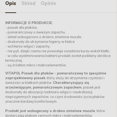
Opis
Skład
Opinie
INFORMACJE O PRODUKCIE:
- piasek dla ptaków,
- pomarańczowy o świeżym zapachu,
- skład wzbogacono o drobno zmielone muszle,
- doskonały do utrzymania higieny w klatce
- wchłania wilgoć i zapachy,
- nie pyli, dzięki czemu nie powoduje osiadania kurzu wokół klatki,
- w celu wyeliminowania bakterii produkt został poddany obróbce
termicznej,
- są źródłem mikro i makroelementów,
VITAPOL Piasek dla ptaków - pomarańczowy to specjalnie
zaprojektowany piasek
, który służy do utrzymania czystości i
świeżości w klatkach ptaków.
Charakteryzujący się
orzeźwiającym, pomarańczowym zapachem
, piasek jest
doskonały do absorpcji nadmiaru wilgoci i neutralizacji
nieprzyjemnych zapachów, co czyni środowisko życia ptaków
znacznie bardziej komfortowym.
Produkt jest wzbogacony o drobno zmielone muszle
, które
dostarczają ptakom cennych mikro i makroelementów,