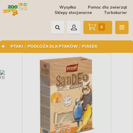
Wysyłka
Pomoc dla zwierząt
Sklepy stacjonarne
Turbokurier
0
/
/
PTAKI
PODŁOŻA DLA PTAKÓW
PIASEK