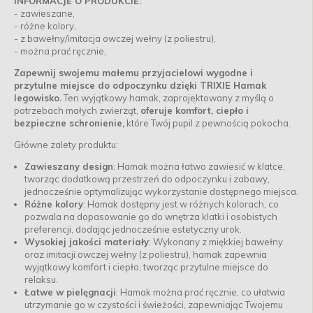
INFORMACJE O PRODUKCIE:
- zawieszane,
- różne kolory,
- z bawełny/imitacja owczej wełny (z poliestru),
- można prać ręcznie,
Zapewnij swojemu małemu przyjacielowi wygodne i
przytulne miejsce do odpoczynku dzięki TRIXIE Hamak
legowisko.
Ten wyjątkowy hamak, zaprojektowany z myślą o
potrzebach małych zwierząt,
oferuje komfort, ciepło i
bezpieczne schronienie,
które Twój pupil z pewnością pokocha.
Główne zalety produktu:
Zawieszany design
: Hamak można łatwo zawiesić w klatce,
tworząc dodatkową przestrzeń do odpoczynku i zabawy,
jednocześnie optymalizując wykorzystanie dostępnego miejsca.
Różne kolory
: Hamak dostępny jest w różnych kolorach, co
pozwala na dopasowanie go do wnętrza klatki i osobistych
preferencji, dodając jednocześnie estetyczny urok.
Wysokiej jakości materiały
: Wykonany z miękkiej bawełny
oraz imitacji owczej wełny (z poliestru), hamak zapewnia
wyjątkowy komfort i ciepło, tworząc przytulne miejsce do
relaksu.
Łatwe w pielęgnacji
: Hamak można prać ręcznie, co ułatwia
utrzymanie go w czystości i świeżości, zapewniając Twojemu