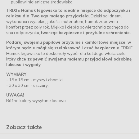
pupilowi higieniczne środowisko.
TRIXIE Hamak legowisko to idealne miejsce do odpoczynku i
relaksu dla Twojego małego przyjaciela.
Dzięki solidnemu
wykonaniu i wysokiej jakości materiałom, hamak zapewnia
komfort przez cały rok. Miękka i ciepła powierzchnia zachęca do
snu i odpoczynku,
tworząc bezpieczne i przytulne schronienie.
Podaruj swojemu pupilowi przytulne i komfortowe miejsce, w
którym będzie mógł się zrelaksować i czuć bezpiecznie.
TRIXIE
Hamak legowisko to doskonały wybór dla każdego właściciela,
który
chce zapewnić swojemu małemu przyjacielowi odrobinę
luksusu i wygody.
WYMIARY:
- 18 x 18 cm - myszy i chomiki,
- 30 x 30 cm - szczury,
UWAGA!
Różne kolory wysyłane losowo
Zobacz także