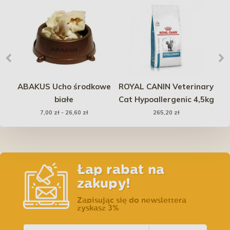
o
ABAKUS Ucho środkowe
ROYAL CANIN Veterinary
M
-
białe
Cat Hypoallergenic 4,5kg
7,00 zł - 26,60 zł
265,20 zł
Łap rabat na
zakupy!
Zapisując się do newslettera
zyskasz 3%