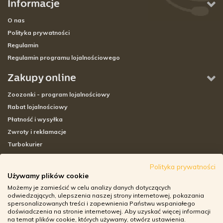
Informacje
O nas
Polityka prywatności
Regulamin
Regulamin programu lojalnościowego
Zakupy online
Zoozonki - program lojalnościowy
Rabat lojalnościowy
Płatność i wysyłka
Zwroty i reklamacje
Turbokurier
Sklepy stacjonarne
Polityka prywatności
Używamy plików cookie
Adresy sklepów stacjonarnych
Możemy je zamieścić w celu analizy danych dotyczących
Godziny otwarcia sklepów
odwiedzających, ulepszenia naszej strony internetowej, pokazania
spersonalizowanych treści i zapewnienia Państwu wspaniałego
Aplikacja zoozone.pl
doświadczenia na stronie internetowej. Aby uzyskać więcej informacji
Zwroty i reklamacje
na temat plików cookie, których używamy, otwórz ustawienia.