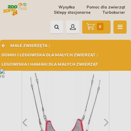
Wysyłka
Pomoc dla zwierząt
Sklepy stacjonarne
Turbokurier
0
/
MAŁE ZWIERZĘTA
/
DOMKI I LEGOWISKA DLA MAŁYCH ZWIERZĄT
LEGOWISKA I HAMAKI DLA MAŁYCH ZWIERZĄT