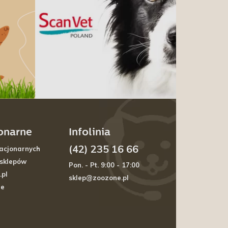
jonarne
Infolinia
(42) 235 16 66
acjonarnych
 sklepów
Pon. - Pt. 9:00 - 17:00
.pl
sklep@zoozone.pl
je