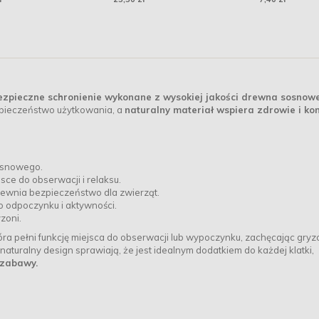
bezpieczne schronienie wykonane z wysokiej jakości drewna sosnow
zpieczeństwo użytkowania, a
naturalny materiał wspiera zdrowie i ko
osnowego.
sce do obserwacji i relaksu.
ewnia bezpieczeństwo dla zwierząt.
o odpoczynku i aktywności.
zoni.
tóra pełni funkcję miejsca do obserwacji lub wypoczynku, zachęcając gryz
 naturalny design sprawiają, że jest idealnym dodatkiem do każdej klatki,
 zabawy.