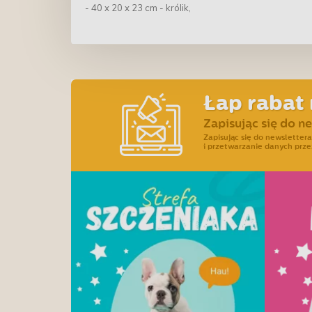
- 40 x 20 x 23 cm - królik,
Łap rabat 
Zapisując się do n
Zapisując się do newslette
i przetwarzanie danych prze