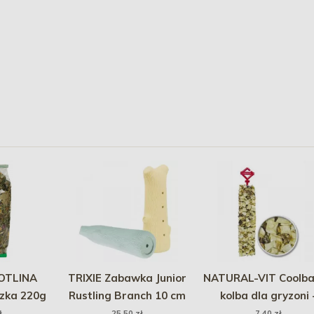
OTLINA
TRIXIE Zabawka Junior
NATURAL-VIT Coolb
czka 220g
Rustling Branch 10 cm
kolba dla gryzoni 
pasternak 65g
ł
25,50 zł
7,40 zł