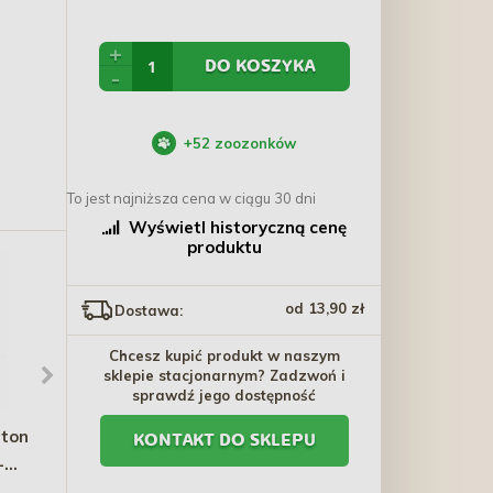
+
DO KOSZYKA
-
+
52
zoozonków
To jest najniższa cena w ciągu 30 dni
Wyświetl historyczną cenę
produktu
od 13,90 zł
Dostawa:
Chcesz kupić produkt w naszym
sklepie stacjonarnym? Zadzwoń i
sprawdź jego dostępność
aton
AQUA NOVA Akwarium
WOOLF Ultimate Soft
KONTAKT DO SKLEPU
-
NANO 21L LED filtr i
Dog Turkey - indyk 1kg
oświetlenie Czarny
306,30 zł
64,20 zł