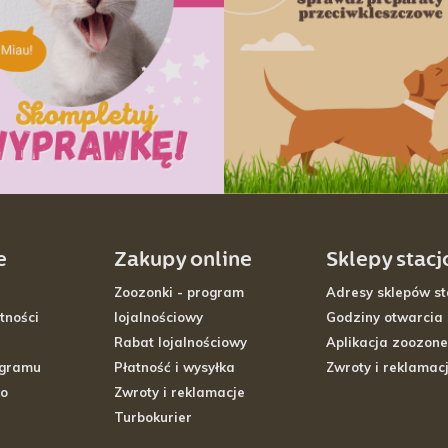
e
Zakupy online
Sklepy stac
Zoozonki - program
Adresy sklepów st
tności
lojalnościowy
Godziny otwarcia
Rabat lojalnościowy
Aplikacja zoozone
ogramu
Płatność i wysyłka
Zwroty i reklamac
go
Zwroty i reklamacje
Turbokurier