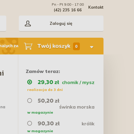
Pn - Pt 9:00 - 17:00
Kontakt
(42) 235 16 66
Zaloguj się
Twój koszyk
małych zwierząt
0
Zamów teraz:
ni
chomik / mysz
29,30 zł
realizacja do 3 dni
50,20 zł
świnka morska
 na
w magazynie
królik
90,30 zł
w magazynie