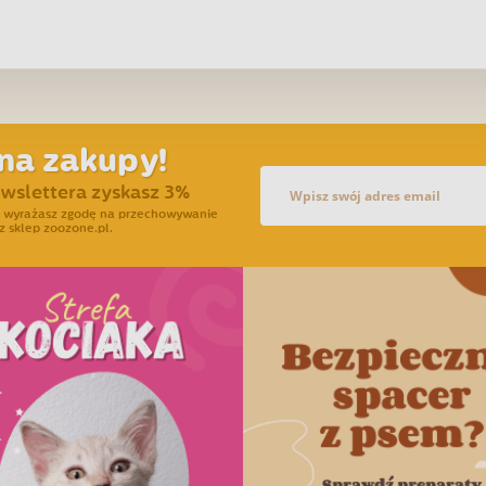
na zakupy!
ewslettera zyskasz 3%
ra wyrażasz zgodę na przechowywanie
z sklep zoozone.pl.