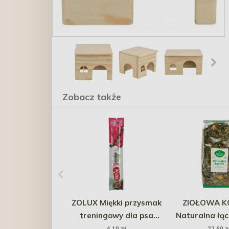
Zobacz także
ZOLUX Miękki przysmak
ZIOŁOWA K
treningowy dla psa
Naturalna łą
pałeczka Yummies
4,10 zł
22,60 z