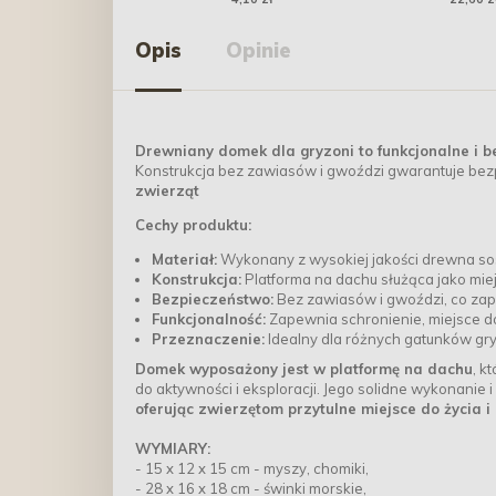
wołowina 12g
Opis
Opinie
Drewniany domek dla gryzoni to funkcjonalne i 
Konstrukcja bez zawiasów i gwoździ gwarantuje be
zwierząt
Cechy produktu:
Materiał:
Wykonany z wysokiej jakości drewna s
Konstrukcja:
Platforma na dachu służąca jako miej
Bezpieczeństwo:
Bez zawiasów i gwoździ, co zap
Funkcjonalność:
Zapewnia schronienie, miejsce d
Przeznaczenie:
Idealny dla różnych gatunków gry
Domek wyposażony jest w platformę na dachu
, k
do aktywności i eksploracji. Jego solidne wykonanie i
oferując zwierzętom przytulne miejsce do życia i
WYMIARY:
- 15 x 12 x 15 cm - myszy, chomiki,
- 28 x 16 x 18 cm - świnki morskie,