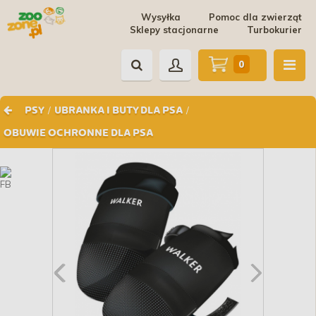
Wysyłka
Pomoc dla zwierząt
Sklepy stacjonarne
Turbokurier
0
/
/
PSY
UBRANKA I BUTY DLA PSA
OBUWIE OCHRONNE DLA PSA