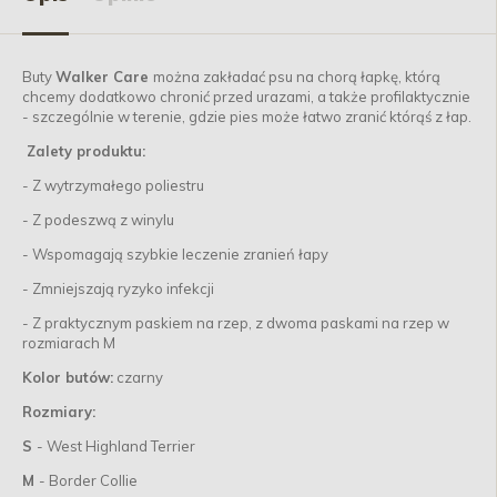
Buty
Walker Care
można zakładać psu na chorą łapkę, którą
chcemy dodatkowo chronić przed urazami, a także profilaktycznie
- szczególnie w terenie, gdzie pies może łatwo zranić którąś z łap.
Zalety produktu:
- Z wytrzymałego poliestru
- Z podeszwą z winylu
- Wspomagają szybkie leczenie zranień łapy
- Zmniejszają ryzyko infekcji
- Z praktycznym paskiem na rzep, z dwoma paskami na rzep w
rozmiarach M
Kolor butów:
czarny
Rozmiary:
S
- West Highland Terrier
M
- Border Collie