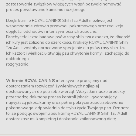
zastosowanie związków wiążących wapń pozwala hamować
proces powstawania kamienia nazębnego.
Dzięki karmie ROYAL CANIN® Shih Tzu Adult możliwe jest
wspomaganie zdrowia przewodu pokarmowego oraz redukcja
objętości odchodów i intensywności ich zapachu.
Brachycefaliczna budowa psów rasy shih-tzu oznacza, że długość
ich kufy jest zbliżona do szerokości. Krokiety ROYAL CANIN® Shih
Tzu Adult zostały opracowane specjalnie dla psów rasy shih-tzu.
Ich kształt i wielkość ułatwiają psu chwytanie karmy i zachęcają do
dokładnego
rozgryzania.
W firmie ROYAL CANIN®
intensywnie pracujemy nad
dostarczaniem rozwiązań żywieniowych najlepiej
dostosowanych do potrzeb zwierząt. Wszystkie nasze produkty
przechodzą dokładny proces kontroli jakości, gwarantujący
najwyższą jakość karmy oraz pełne pokrycie zapotrzebowania
pokarmowego, odpowiednio do trybu życia Twojego psa. Oznacza
to, że podając swojemu psu karmę ROYAL CANIN® Shih Tzu Adult
dostarczasz mu kompletną i doskonale zbilansowaną dietę.