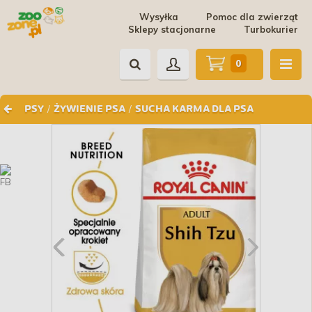
Wysyłka
Pomoc dla zwierząt
Sklepy stacjonarne
Turbokurier
0
/
/
PSY
ŻYWIENIE PSA
SUCHA KARMA DLA PSA