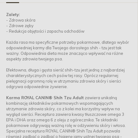
Zalety:
- Zdrowa skóra
- Zdrowe zęby
- Redukcja objętości i zapachu odchodów
Każda rasa ma specyficzne potrzeby pokarmowe, dlatego wybór
odpowiedniej karmy dla Twojego dorosłego shih - tzu jest tak
ważny. Odpowiednia dieta może znacząco wpływać na różne
aspekty zdrowia twojego psa.
Efektowna, długa i gęsta sierść shih-tzu jest jedną z najbardziej
charakterystycznych cech psów tej rasy. Oprócz regularnej
pielęgnacji ogromną rolę w utrzymaniu zdrowia skóry i sierści
odgrywa odpowiednie żywienie.
Karma ROYAL CANIN® Shih Tzu Adult
zawiera unikalną
kombinację składników pokarmowych wspomagających
utrzymanie zdrowia skóry, co z kolei ma korzystny wpływ na
wygląd sierści. Receptura zawiera kwasy tłuszczowe omega 3
EPA i DHA oraz omega 6 z oleju z ogórecznika. Te składniki
pokarmowe odgrywają ważną rolę w odżywieniu skóry i włosa.
Specjalna receptura ROYAL CANIN® Shih Tzu Adult pozwala
również zadbać o zadbać o higienę jamy ustnej twojego psa -