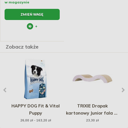
w magazynie
ZMIEŃ WAGĘ
+
Zobacz także
HAPPY DOG Fit & Vital
TRIXIE Drapak
A
Puppy
kartonowy Junior fala 38
× 7 × 18 cm - liliowy /
26,00 zł - 163,20 zł
23,30 zł
miętowy