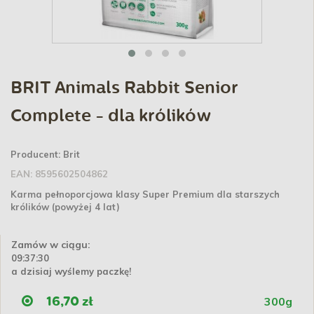
BRIT Animals Rabbit Senior
Complete - dla królików
Producent:
Brit
EAN:
8595602504862
Karma pełnoporcjowa klasy Super Premium dla starszych
królików (powyżej 4 lat)
Zamów w ciągu:
09:37:30
a dzisiaj wyślemy paczkę!
300g
16,70 zł