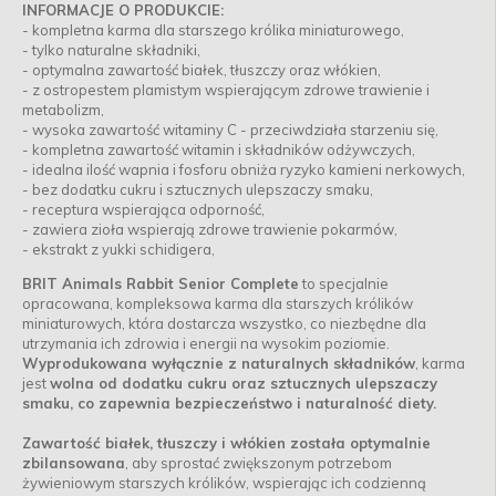
INFORMACJE O PRODUKCIE:
- kompletna karma dla starszego królika miniaturowego,
- tylko naturalne składniki,
- optymalna zawartość białek, tłuszczy oraz włókien,
- z ostropestem plamistym wspierającym zdrowe trawienie i
metabolizm,
- wysoka zawartość witaminy C - przeciwdziała starzeniu się,
- kompletna zawartość witamin i składników odżywczych,
- idealna ilość wapnia i fosforu obniża ryzyko kamieni nerkowych,
- bez dodatku cukru i sztucznych ulepszaczy smaku,
- receptura wspierająca odporność,
- zawiera zioła wspierają zdrowe trawienie pokarmów,
- ekstrakt z yukki schidigera,
BRIT Animals Rabbit Senior Complete
to specjalnie
opracowana, kompleksowa karma dla starszych królików
miniaturowych, która dostarcza wszystko, co niezbędne dla
utrzymania ich zdrowia i energii na wysokim poziomie.
Wyprodukowana wyłącznie z naturalnych składników
, karma
jest
wolna od dodatku cukru oraz sztucznych ulepszaczy
smaku, co zapewnia bezpieczeństwo i naturalność diety.
Zawartość białek, tłuszczy i włókien została optymalnie
zbilansowana
, aby sprostać zwiększonym potrzebom
żywieniowym starszych królików, wspierając ich codzienną