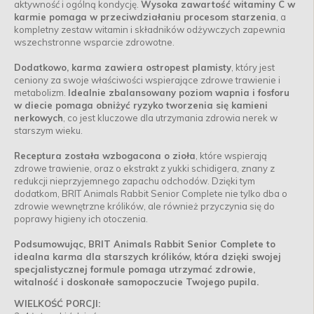
aktywność i ogólną kondycję.
Wysoka zawartość witaminy C w
karmie pomaga w przeciwdziałaniu procesom starzenia
, a
kompletny zestaw witamin i składników odżywczych zapewnia
wszechstronne wsparcie zdrowotne.
Dodatkowo, karma zawiera ostropest plamisty
, który jest
ceniony za swoje właściwości wspierające zdrowe trawienie i
metabolizm.
Idealnie zbalansowany poziom wapnia i fosforu
w diecie pomaga obniżyć ryzyko tworzenia się kamieni
nerkowych
, co jest kluczowe dla utrzymania zdrowia nerek w
starszym wieku.
Receptura została wzbogacona o zioła
, które wspierają
zdrowe trawienie, oraz o ekstrakt z yukki schidigera, znany z
redukcji nieprzyjemnego zapachu odchodów. Dzięki tym
dodatkom, BRIT Animals Rabbit Senior Complete nie tylko dba o
zdrowie wewnętrzne królików, ale również przyczynia się do
poprawy higieny ich otoczenia.
Podsumowując, BRIT Animals Rabbit Senior Complete to
idealna karma dla starszych królików, która dzięki swojej
specjalistycznej formule pomaga utrzymać zdrowie,
witalność i doskonałe samopoczucie Twojego pupila.
WIELKOŚĆ PORCJI: