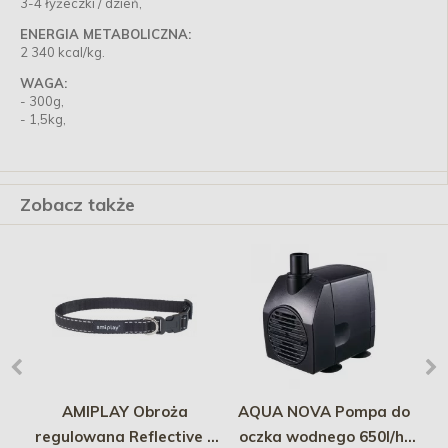
3-4 łyżeczki / dzień,
ENERGIA METABOLICZNA:
2 340 kcal/kg.
WAGA:
- 300g,
- 1,5kg,
Zobacz także
er
AMIPLAY Obroża
AQUA NOVA Pompa do
owy
regulowana Reflective -
oczka wodnego 650l/h,