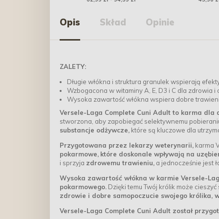
Opis
Skład
Opinie
ZALETY:
Długie włókna i struktura granulek wspierają efek
Wzbogacona w witaminy A, E, D3 i C dla zdrowia i 
Wysoka zawartość włókna wspiera dobre trawieni
Versele-Laga Complete Cuni Adult to karma dla d
stworzona, aby zapobiegać selektywnemu pobierani
substancje odżywcze,
które są kluczowe dla utrzym
Przygotowana przez lekarzy weterynarii,
karma V
pokarmowe,
które doskonale wpływają na uzębien
i sprzyja
zdrowemu trawieniu,
a jednocześnie jest 
Wysoka zawartość włókna w karmie Versele-Laga
pokarmowego.
Dzięki temu Twój królik może cieszy
zdrowie i dobre samopoczucie swojego królika, w
Versele-Laga Complete Cuni Adult został przyg