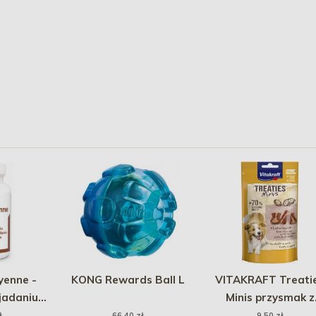
enne -
KONG Rewards Ball L
VITAKRAFT Treati
jadaniu
Minis przysmak z
tabletek
wątróbką dla psa 4
ł
66,40 zł
9,50 zł