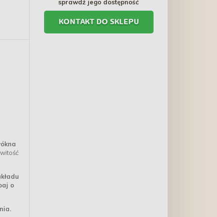
sprawdź jego dostępność
szary
KONTAKT DO SKLEPU
a
łókna
witość
układu
aj o
nia.