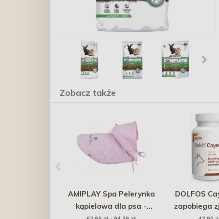
Zobacz także
AMIPLAY Spa Pelerynka
DOLFOS Cay
kąpielowa dla psa -
zapobiega z
Różowa
odchodów 90 
62,99 zł - 94,39 zł
43,90 z