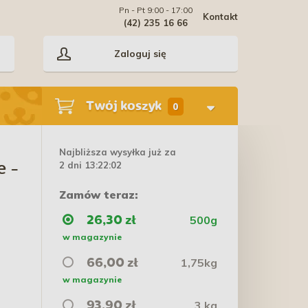
Pn - Pt 9:00 - 17:00
Kontakt
(42) 235 16 66
Zaloguj się
Twój koszyk
0
Najbliższa wysyłka już za
2 dni 13:22:01
e -
Zamów teraz:
500g
26,30 zł
w magazynie
1,75kg
66,00 zł
w magazynie
3 kg
93,90 zł