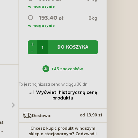
w magazynie
8kg
193,40 zł
w magazynie
+
DO KOSZYKA
-
+
46
zoozonków
To jest najniższa cena w ciągu 30 dni
Wyświetl historyczną cenę
produktu
od 13,90 zł
Dostawa:
es
ZOLUX Legowisko
TRIXIE Miska dla psa
Chcesz kupić produkt w naszym
Paloma z przykryciem
ceramiczna 1 l/20 cm -
sklepie stacjonarnym? Zadzwoń i
8g
(480 x 480 x 150 mm) -
szaro/niebieska
127,30 zł
45,40 zł