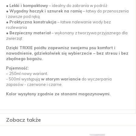
●
Lekki i kompaktowy
– idealny do zabrania w podróż
●
Wygodny haczyk i sznurek na ramię
– łatwy do przenoszenia
i zawsze pod ręką
●
Praktyczna konstrukcja
– łatwe nalewanie wody bez
rozlewania
●
Bezpieczny materiał
– wykonany z tworzywa przyjaznego dla
zwierząt
Dzięki TRIXIE poidłu zapewnisz swojemu psu komfort i
nawodnienie, gdziekolwiek się wybierzecie – bez stresu i bez
zbędnego bagażu.
Pojemność:
-
250ml nowy wariant.
- 500ml występują
w starym wariancie
do wyczerpania
zapasów - czerwone i czarne.
Kolor wysyłany zgodnie ze stanami magazynowymi.
Zobacz także