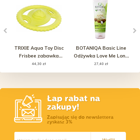
00
TRIXIE Aqua Toy Disc
BOTANIQA Basic Line
cy
Frisbee zabawka
Odżywka Love Me Long
pływająca dla psa TPR ø
250ml
44,30 zł
27,40 zł
20 cm - żółty
Łap rabat na
zakupy!
Zapisując się do newslettera
zyskasz 3%