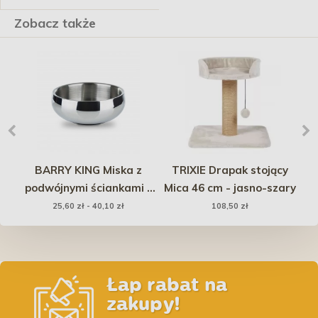
Zobacz także
a
BARRY KING Miska z
TRIXIE Drapak stojący
XL
podwójnymi ściankami z
Mica 46 cm - jasno-szary
wę
powłoką antypoślizgową
25,60 zł - 40,10 zł
108,50 zł
Łap rabat na
zakupy!