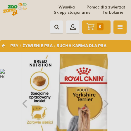
Wysyłka
Pomoc dla zwierząt
Sklepy stacjonarne
Turbokurier
0
/
/
PSY
ŻYWIENIE PSA
SUCHA KARMA DLA PSA