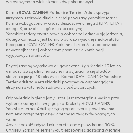
wzrost wymaga wielu składników pokarmowych.
Karma
ROYAL CANIN® Yorkshire Terrier Adult
sprzyja
utrzymaniu zdrowia długiej sierści psów rasy yorkshire terrier.
Karma wzbogacona w kwasy tłuszczowe omega 3 (EPA i DHA) i
omega 6, oraz olej z ogórecznika i biotynę.
Yorkshire teriery często bywają wybredne i odmawiają jedzenia,
dlatego konieczna jest karma o bardzo wysokiej smakowitości
Receptura ROYAL CANIN® Yorkshire Terrier Adult odpowiada
nawet najbardziej wybrednym psom dzięki kombinacji
wyjątkowych aromatów.
Psy tej rasy są wyjątkowo długowieczne, żyją średnio 15 lat, co
oznacza, że są silnie narażone na pojawianie się efektów
starzenia już po 10 roku życia. Karma ROYAL CANIN® Yorkshire
Terrier Adult zawiera składniki pokarmowe wspomagające
utrzymanie witalności i zdrowia u psów starszych.
Odpowiednia higiena jamy ustnej jest szczególnie ważna przy
wyborze karmy dla twojego psa. Krokiety ROYAL CANIN®
Yorkshire Terrier Adult sprzyjają ograniczaniu powstawania
kamienia nazębnego dzięki obecności związków wiążących
wapń.
Aby zaspokoić indywidualne preferencje psów karma ROYAL
CANIN® Yorkshire Terrier Adult jest również dostępna w formie