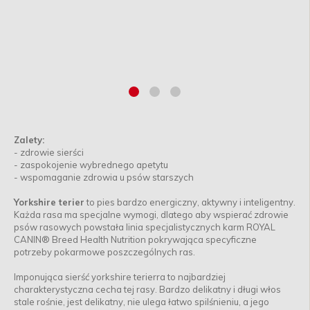
Zalety:
- zdrowie sierści
- zaspokojenie wybrednego apetytu
- wspomaganie zdrowia u psów starszych
Yorkshire terier
to pies bardzo energiczny, aktywny i inteligentny.
Każda rasa ma specjalne wymogi, dlatego aby wspierać zdrowie
psów rasowych powstała linia specjalistycznych karm ROYAL
CANIN® Breed Health Nutrition pokrywająca specyficzne
potrzeby pokarmowe poszczególnych ras.
Imponująca sierść yorkshire terierra to najbardziej
charakterystyczna cecha tej rasy. Bardzo delikatny i długi włos
stale rośnie, jest delikatny, nie ulega łatwo spilśnieniu, a jego