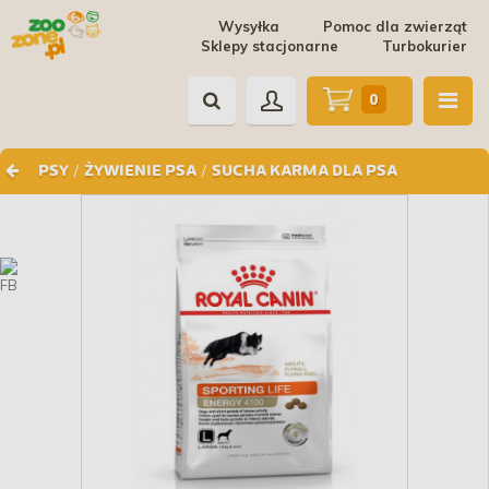
Wysyłka
Pomoc dla zwierząt
Sklepy stacjonarne
Turbokurier
0
/
/
PSY
ŻYWIENIE PSA
SUCHA KARMA DLA PSA