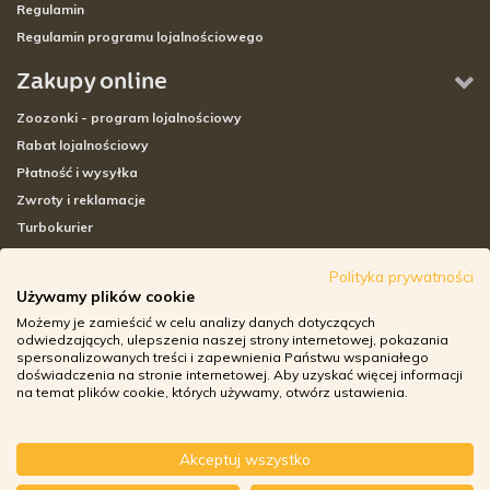
Regulamin
Regulamin programu lojalnościowego
Zakupy online
Zoozonki - program lojalnościowy
Rabat lojalnościowy
Płatność i wysyłka
Zwroty i reklamacje
Turbokurier
Sklepy stacjonarne
Polityka prywatności
Używamy plików cookie
Adresy sklepów stacjonarnych
Możemy je zamieścić w celu analizy danych dotyczących
Godziny otwarcia sklepów
odwiedzających, ulepszenia naszej strony internetowej, pokazania
spersonalizowanych treści i zapewnienia Państwu wspaniałego
Aplikacja zoozone.pl
doświadczenia na stronie internetowej. Aby uzyskać więcej informacji
Zwroty i reklamacje
na temat plików cookie, których używamy, otwórz ustawienia.
Akceptuj wszystko