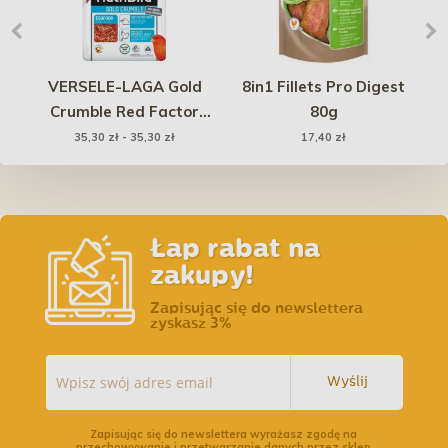
VERSELE-LAGA Gold
8in1 Fillets Pro Digest
R
1
Crumble Red Factor
80g
T
Birds
35,30 zł - 35,30 zł
17,40 zł
Łap rabat na
zakupy!
Zapisując się do newslettera
zyskasz 3%
Wyślij
Zapisując się do newslettera wyrażasz zgodę na
przechowywanie i przetwarzanie danych przez sklep