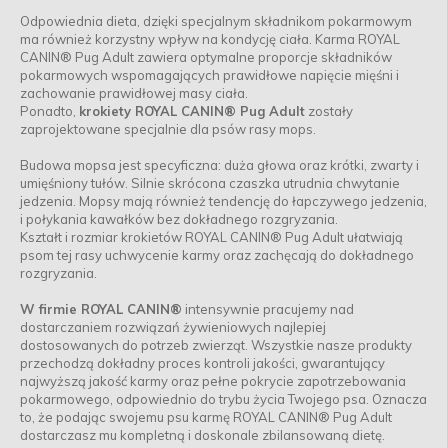
Odpowiednia dieta, dzięki specjalnym składnikom pokarmowym
ma również korzystny wpływ na kondycję ciała. Karma ROYAL
CANIN® Pug Adult zawiera optymalne proporcje składników
pokarmowych wspomagających prawidłowe napięcie mięśni i
zachowanie prawidłowej masy ciała.
Ponadto,
krokiety ROYAL CANIN® Pug Adult
zostały
zaprojektowane specjalnie dla psów rasy mops.
Budowa mopsa jest specyficzna: duża głowa oraz krótki, zwarty i
umięśniony tułów. Silnie skrócona czaszka utrudnia chwytanie
jedzenia. Mopsy mają również tendencję do łapczywego jedzenia,
i połykania kawałków bez dokładnego rozgryzania.
Kształt i rozmiar krokietów ROYAL CANIN® Pug Adult ułatwiają
psom tej rasy uchwycenie karmy oraz zachęcają do dokładnego
rozgryzania.
W firmie ROYAL CANIN®
intensywnie pracujemy nad
dostarczaniem rozwiązań żywieniowych najlepiej
dostosowanych do potrzeb zwierząt. Wszystkie nasze produkty
przechodzą dokładny proces kontroli jakości, gwarantujący
najwyższą jakość karmy oraz pełne pokrycie zapotrzebowania
pokarmowego, odpowiednio do trybu życia Twojego psa. Oznacza
to, że podając swojemu psu karmę ROYAL CANIN® Pug Adult
dostarczasz mu kompletną i doskonale zbilansowaną dietę.