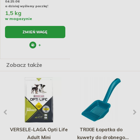
04:25:06
a dzisiaj wyślemy paczkę!
1,5 kg
w magazynie
ZMIEŃ WAGĘ
+
Zobacz także
ur
VERSELE-LAGA Opti Life
TRIXIE Łopatka do
Adult Mini
kuwety do drobnego
p