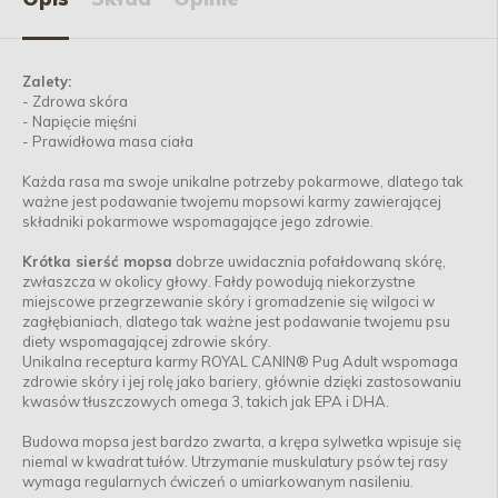
Zalety:
- Zdrowa skóra
- Napięcie mięśni
- Prawidłowa masa ciała
Każda rasa ma swoje unikalne potrzeby pokarmowe, dlatego tak
ważne jest podawanie twojemu mopsowi karmy zawierającej
składniki pokarmowe wspomagające jego zdrowie.
Krótka sierść mopsa
dobrze uwidacznia pofałdowaną skórę,
zwłaszcza w okolicy głowy. Fałdy powodują niekorzystne
miejscowe przegrzewanie skóry i gromadzenie się wilgoci w
zagłębianiach, dlatego tak ważne jest podawanie twojemu psu
diety wspomagającej zdrowie skóry.
Unikalna receptura karmy ROYAL CANIN® Pug Adult wspomaga
zdrowie skóry i jej rolę jako bariery, głównie dzięki zastosowaniu
kwasów tłuszczowych omega 3, takich jak EPA i DHA.
Budowa mopsa jest bardzo zwarta, a krępa sylwetka wpisuje się
niemal w kwadrat tułów. Utrzymanie muskulatury psów tej rasy
wymaga regularnych ćwiczeń o umiarkowanym nasileniu.