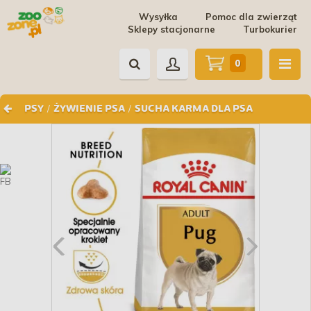
Wysyłka
Pomoc dla zwierząt
Sklepy stacjonarne
Turbokurier
0
/
/
PSY
ŻYWIENIE PSA
SUCHA KARMA DLA PSA