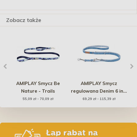
Zobacz także
ht
AMIPLAY Smycz Be
AMIPLAY Smycz
RO
 -
Nature - Trails
regulowana Denim 6 in 1
- Niebieska
55,09 zł - 70,09 zł
69,29 zł - 115,39 zł
Łap rabat na