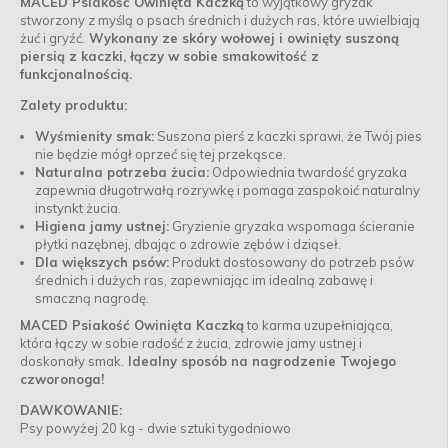
MACED Psiakość Owinięta Kaczką
to wyjątkowy gryzak
stworzony z myślą o psach średnich i dużych ras, które uwielbiają
żuć i gryźć.
Wykonany ze skóry wołowej i owinięty suszoną
piersią z kaczki, łączy w sobie smakowitość z
funkcjonalnością.
Zalety produktu:
Wyśmienity smak:
Suszona pierś z kaczki sprawi, że Twój pies
nie będzie mógł oprzeć się tej przekąsce.
Naturalna potrzeba żucia:
Odpowiednia twardość gryzaka
zapewnia długotrwałą rozrywkę i pomaga zaspokoić naturalny
instynkt żucia.
Higiena jamy ustnej:
Gryzienie gryzaka wspomaga ścieranie
płytki nazębnej, dbając o zdrowie zębów i dziąseł.
Dla większych psów:
Produkt dostosowany do potrzeb psów
średnich i dużych ras, zapewniając im idealną zabawę i
smaczną nagrodę.
MACED Psiakość Owinięta Kaczką
to karma uzupełniająca,
która łączy w sobie radość z żucia, zdrowie jamy ustnej i
doskonały smak.
Idealny sposób na nagrodzenie Twojego
czworonoga!
DAWKOWANIE:
Psy powyżej 20 kg - dwie sztuki tygodniowo