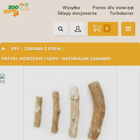
Wysyłka
Pomoc dla zwierząt
Sklepy stacjonarne
Turbokurier
0
/
/
PSY
ZABAWA Z PSEM
PATYKI, KORZENIE I SERY - NATURALNE ZABAWKI