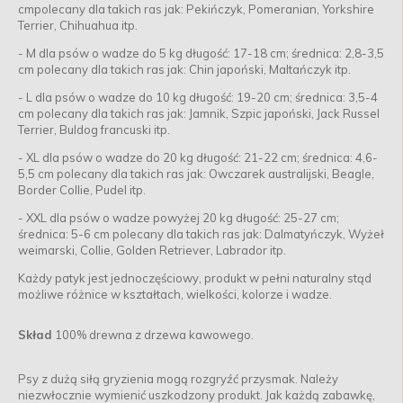
cmpolecany dla takich ras jak: Pekińczyk, Pomeranian, Yorkshire
Terrier, Chihuahua itp.
- M dla psów o wadze do 5 kg długość: 17-18 cm; średnica: 2,8-3,5
cm polecany dla takich ras jak: Chin japoński, Maltańczyk itp.
- L dla psów o wadze do 10 kg długość: 19-20 cm; średnica: 3,5-4
cm polecany dla takich ras jak: Jamnik, Szpic japoński, Jack Russel
Terrier, Buldog francuski itp.
- XL dla psów o wadze do 20 kg długość: 21-22 cm; średnica: 4,6-
5,5 cm polecany dla takich ras jak: Owczarek australijski, Beagle,
Border Collie, Pudel itp.
- XXL dla psów o wadze powyżej 20 kg długość: 25-27 cm;
średnica: 5-6 cm polecany dla takich ras jak: Dalmatyńczyk, Wyżeł
weimarski, Collie, Golden Retriever, Labrador itp.
Każdy patyk jest jednoczęściowy, produkt w pełni naturalny stąd
możliwe różnice w kształtach, wielkości, kolorze i wadze.
Skład
100% drewna z drzewa kawowego.
Psy z dużą siłą gryzienia mogą rozgryźć przysmak. Należy
niezwłocznie wymienić uszkodzony produkt. Jak każdą zabawkę,