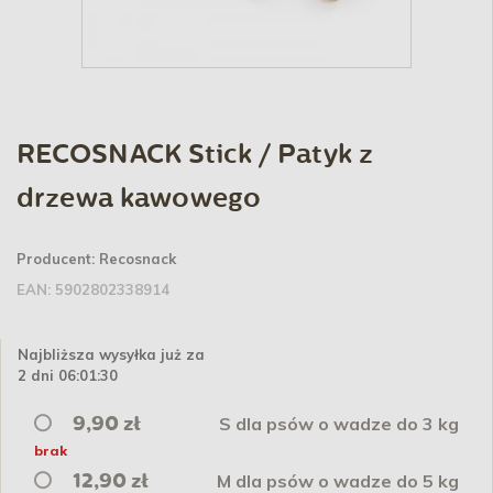
RECOSNACK Stick / Patyk z
drzewa kawowego
Producent:
Recosnack
EAN:
5902802338914
Najbliższa wysyłka już za
2 dni 06:01:29
S dla psów o wadze do 3 kg
9,90 zł
brak
M dla psów o wadze do 5 kg
12,90 zł