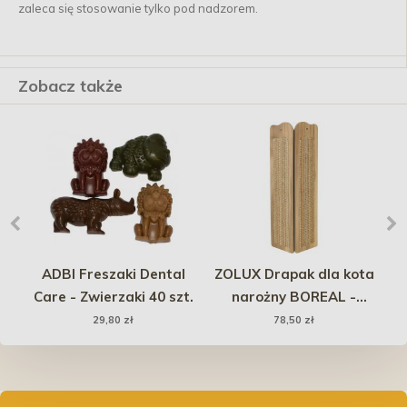
zaleca się stosowanie tylko pod nadzorem.
Zobacz także
ADBI Freszaki Dental
ZOLUX Drapak dla kota
i
Care - Zwierzaki 40 szt.
narożny BOREAL -
M
beżowy
P
29,80 zł
78,50 zł