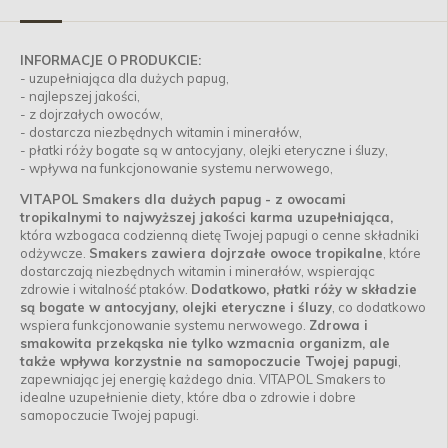
INFORMACJE O
PRODUKCIE:
- uzupełniająca dla dużych papug,
- najlepszej jakości,
- z dojrzałych owoców,
- dostarcza niezbędnych witamin i minerałów,
- płatki róży bogate są w antocyjany, olejki eteryczne i śluzy,
- wpływa na funkcjonowanie systemu nerwowego,
VITAPOL Smakers dla dużych papug - z owocami
tropikalnymi to najwyższej jakości karma uzupełniająca,
która wzbogaca codzienną dietę Twojej papugi o cenne składniki
odżywcze.
Smakers zawiera dojrzałe owoce tropikalne
, które
dostarczają niezbędnych witamin i minerałów, wspierając
zdrowie i witalność ptaków.
Dodatkowo, płatki róży w składzie
są bogate w antocyjany, olejki eteryczne i śluzy
, co dodatkowo
wspiera funkcjonowanie systemu nerwowego.
Zdrowa i
smakowita przekąska nie tylko wzmacnia organizm, ale
także wpływa korzystnie na samopoczucie Twojej papugi
,
zapewniając jej energię każdego dnia. VITAPOL Smakers to
idealne uzupełnienie diety, które dba o zdrowie i dobre
samopoczucie Twojej papugi.