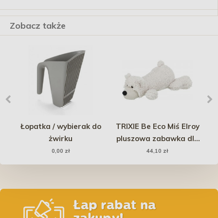
Zobacz także
nd
Łopatka / wybierak do
TRIXIE Be Eco Miś Elroy
 -
żwirku
pluszowa zabawka dla
psa 42 cm
0,00 zł
44,10 zł
Łap rabat na