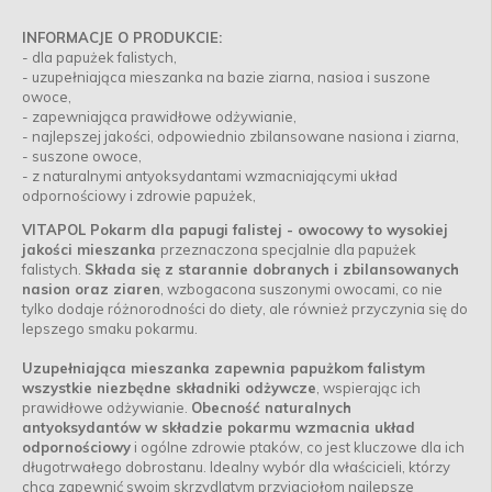
INFORMACJE O PRODUKCIE:
- dla papużek falistych,
- uzupełniająca mieszanka na bazie ziarna, nasioa i suszone
owoce,
- zapewniająca prawidłowe odżywianie,
- najlepszej jakości, odpowiednio zbilansowane nasiona i ziarna,
- suszone owoce,
- z naturalnymi antyoksydantami wzmacniającymi układ
odpornościowy i zdrowie papużek,
VITAPOL Pokarm dla papugi falistej - owocowy to wysokiej
jakości mieszanka
przeznaczona specjalnie dla papużek
falistych.
Składa się z starannie dobranych i zbilansowanych
nasion oraz ziaren
, wzbogacona suszonymi owocami, co nie
tylko dodaje różnorodności do diety, ale również przyczynia się do
lepszego smaku pokarmu.
Uzupełniająca mieszanka zapewnia papużkom falistym
wszystkie niezbędne składniki odżywcze
, wspierając ich
prawidłowe odżywianie.
Obecność naturalnych
antyoksydantów w składzie pokarmu wzmacnia układ
odpornościowy
i ogólne zdrowie ptaków, co jest kluczowe dla ich
długotrwałego dobrostanu. Idealny wybór dla właścicieli, którzy
chcą zapewnić swoim skrzydlatym przyjaciołom najlepsze