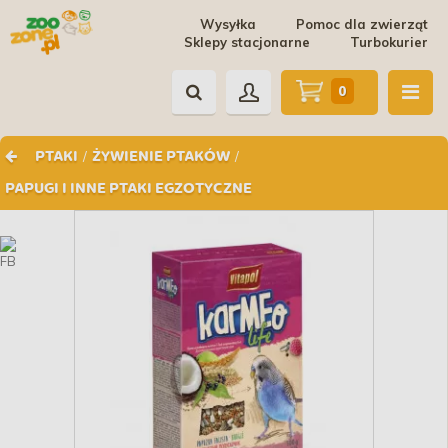
Wysyłka
Pomoc dla zwierząt
Sklepy stacjonarne
Turbokurier
0
/
/
PTAKI
ŻYWIENIE PTAKÓW
PAPUGI I INNE PTAKI EGZOTYCZNE