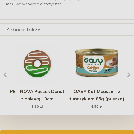
możliwe wsparcie dietetyczne.
Zobacz także
PET NOVA Pączek Donut
OASY Kot Mousse - z
z polewą 10cm
tuńczykiem 85g (puszka)
9,80 zł
4,50 zł
C