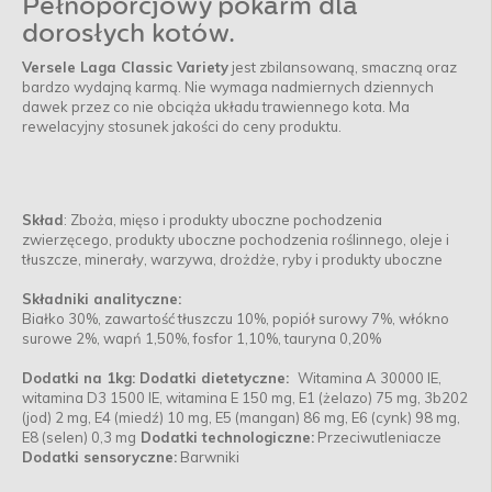
Pełnoporcjowy pokarm dla
dorosłych kotów.
Versele Laga Classic Variety
jest zbilansowaną, smaczną oraz
bardzo wydajną karmą. Nie wymaga nadmiernych dziennych
dawek przez co nie obciąża układu trawiennego kota. Ma
rewelacyjny stosunek jakości do ceny produktu.
Skład
: Zboża, mięso i produkty uboczne pochodzenia
zwierzęcego, produkty uboczne pochodzenia roślinnego, oleje i
tłuszcze, minerały, warzywa, drożdże, ryby i produkty uboczne
Składniki analityczne:
Białko 30%, zawartość tłuszczu 10%, popiół surowy 7%, włókno
surowe 2%, wapń 1,50%, fosfor 1,10%, tauryna 0,20%
Dodatki na 1kg:
Dodatki dietetyczne:
Witamina A 30000 IE,
witamina D3 1500 IE, witamina E 150 mg, E1 (żelazo) 75 mg, 3b202
(jod) 2 mg, E4 (miedź) 10 mg, E5 (mangan) 86 mg, E6 (cynk) 98 mg,
E8 (selen) 0,3 mg
Dodatki technologiczne:
Przeciwutleniacze
Dodatki sensoryczne:
Barwniki