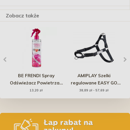
Zobacz także
BE FRENDI Spray
AMIPLAY Szelki
la
Odświeżacz Powietrza -
regulowane EASY GO
O
Różowe kwiaty 400 ml
Samba - Czarne
13,20 zł
38,89 zł - 57,69 zł
Łap rabat na