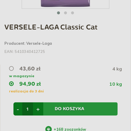
VERSELE-LAGA Classic Cat
Producent:
Versele-Laga
EAN:
5410340412725
4 kg
43,60 zł
w magazynie
10 kg
94,90 zł
realizacja do 3 dni
-
+
DO KOSZYKA
+
168
zoozonków