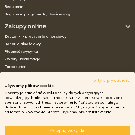
Regulamin
Regulamin programu lojalnościowego
Zakupy online
Zoozonki - program lojalnościowy
Rabat lojalnościowy
Płatność i wysyłka
Zwroty i reklamacje
Turbokurier
Sklepy stacjonarne
Polityka prywatności
Używamy plików cookie
Adresy sklepów stacjonarnych
Możemy je zamieścić w celu analizy danych dotyczących
Godziny otwarcia sklepów
odwiedzających, ulepszenia naszej strony internetowej, pokazania
spersonalizowanych treści i zapewnienia Państwu wspaniałego
Aplikacja zoozone.pl
doświadczenia na stronie internetowej. Aby uzyskać więcej informacji
Zwroty i reklamacje
na temat plików cookie, których używamy, otwórz ustawienia.
Akceptuj wszystko