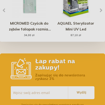
ny
MICROMED Czyścik do
AQUAEL Sterylizator
zębów foliopak rozmiar
Mini UV Led
M
E
34,00 zł
87,10 zł
Łap rabat na
zakupy!
Zapisując się do newslettera
zyskasz 3%
Wyślij
Zapisując się do newslettera wyrażasz zgodę na