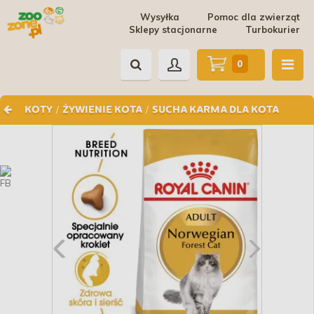
Wysyłka
Pomoc dla zwierząt
Sklepy stacjonarne
Turbokurier
0
/
/
KOTY
ŻYWIENIE KOTA
SUCHA KARMA DLA KOTA