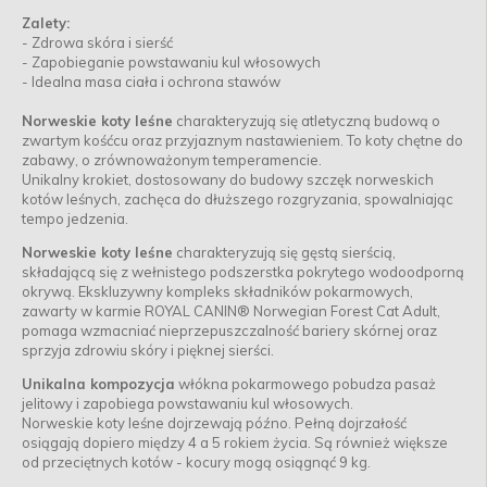
Zalety:
- Zdrowa skóra i sierść
- Zapobieganie powstawaniu kul włosowych
- Idealna masa ciała i ochrona stawów
Norweskie koty leśne
charakteryzują się atletyczną budową o
zwartym kośćcu oraz przyjaznym nastawieniem. To koty chętne do
zabawy, o zrównoważonym temperamencie.
Unikalny krokiet, dostosowany do budowy szczęk norweskich
kotów leśnych, zachęca do dłuższego rozgryzania, spowalniając
tempo jedzenia.
Norweskie koty leśne
charakteryzują się gęstą sierścią,
składającą się z wełnistego podszerstka pokrytego wodoodporną
okrywą. Ekskluzywny kompleks składników pokarmowych,
zawarty w karmie ROYAL CANIN® Norwegian Forest Cat Adult,
pomaga wzmacniać nieprzepuszczalność bariery skórnej oraz
sprzyja zdrowiu skóry i pięknej sierści.
Unikalna kompozycja
włókna pokarmowego pobudza pasaż
jelitowy i zapobiega powstawaniu kul włosowych.
Norweskie koty leśne dojrzewają późno. Pełną dojrzałość
osiągają dopiero między 4 a 5 rokiem życia. Są również większe
od przeciętnych kotów - kocury mogą osiągnąć 9 kg.