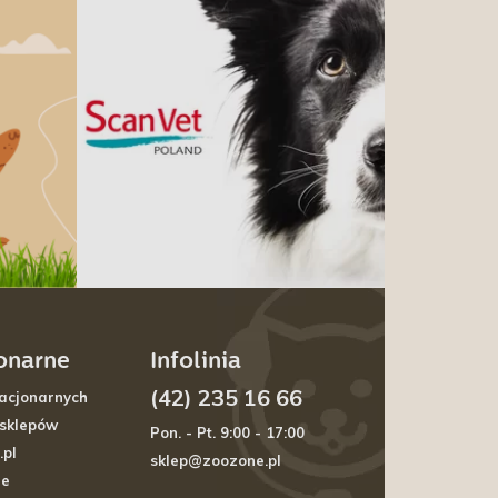
jonarne
Infolinia
(42) 235 16 66
acjonarnych
 sklepów
Pon. - Pt. 9:00 - 17:00
.pl
sklep@zoozone.pl
je