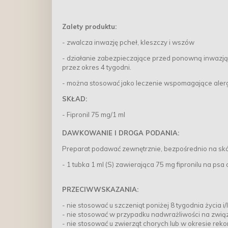
Zalety produktu:
- zwalcza inwazję pcheł, kleszczy i wszów
- działanie zabezpieczające przed ponowną inwazją 
przez okres 4 tygodni.
- można stosować jako leczenie wspomagające aler
SKŁAD:
- Fipronil 75 mg/1 ml
DAWKOWANIE I DROGA PODANIA:
Preparat podawać zewnętrznie, bezpośrednio na skó
- 1 tubka 1 ml (S) zawierająca 75 mg fipronilu na psa
PRZECIWWSKAZANIA:
- nie stosować u szczeniąt poniżej 8 tygodnia życia i
- nie stosować w przypadku nadwrażliwości na związ
- nie stosować u zwierząt chorych lub w okresie rek