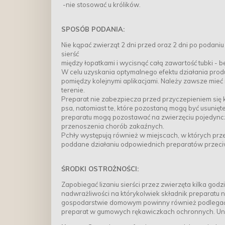
-nie stosować u królików.
SPOSÓB PODANIA:
Nie kąpać zwierząt 2 dni przed oraz 2 dni po podani
sierść
między łopatkami i wycisnąć całą zawartość tubki - b
W celu uzyskania optymalnego efektu działania pr
pomiędzy kolejnymi aplikacjami. Należy zawsze mieć 
terenie.
Preparat nie zabezpiecza przed przyczepieniem się k
psa, natomiast te, które pozostaną mogą być usunię
preparatu mogą pozostawać na zwierzęciu pojedyncz
przenoszenia chorób zakaźnych.
Pchły występują również w miejscach, w których prz
poddane działaniu odpowiednich preparatów przeciw
ŚRODKI OSTROŻNOŚCI:
Zapobiegać lizaniu sierści przez zwierzęta kilka god
nadwrażliwości na którykolwiek składnik preparatu
gospodarstwie domowym powinny również podlegać lecz
preparat w gumowych rękawiczkach ochronnych. Unik