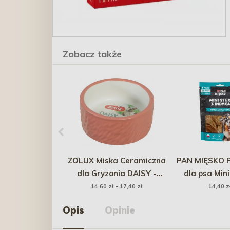
Zobacz także
ZOLUX Miska Ceramiczna
PAN MIĘSKO 
dla Gryzonia DAISY -
dla psa Mini
ceglasta
indyka (doro
14,60 zł - 17,40 zł
14,40 z
Opis
Opinie