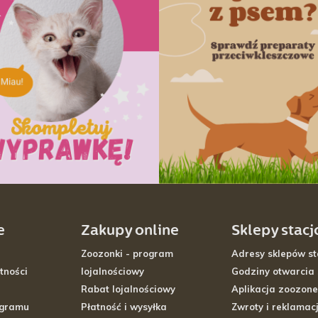
e
Zakupy online
Sklepy stac
Zoozonki - program
Adresy sklepów st
tności
lojalnościowy
Godziny otwarcia
Rabat lojalnościowy
Aplikacja zoozone
ogramu
Płatność i wysyłka
Zwroty i reklamac