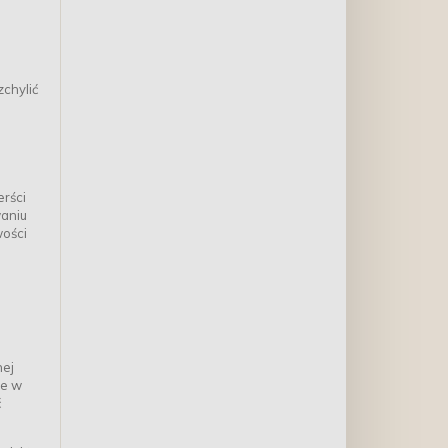
zchylić
erści
waniu
wości
nej
ce w
ć