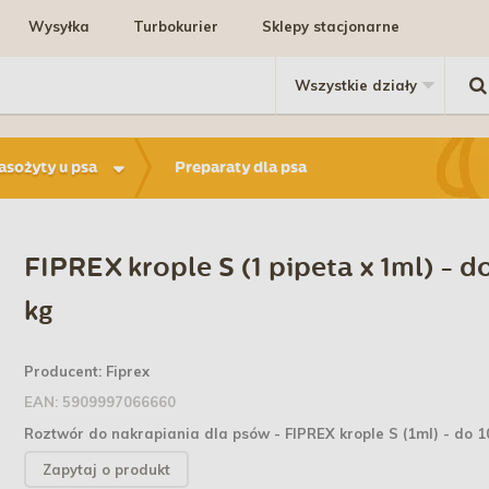
Wysyłka
Turbokurier
Sklepy stacjonarne
pasożyty u psa
Preparaty dla psa
FIPREX krople S (1 pipeta x 1ml) - d
kg
Producent:
Fiprex
EAN:
5909997066660
Roztwór do nakrapiania dla psów - FIPREX krople S (1ml) - do 1
Zapytaj o produkt