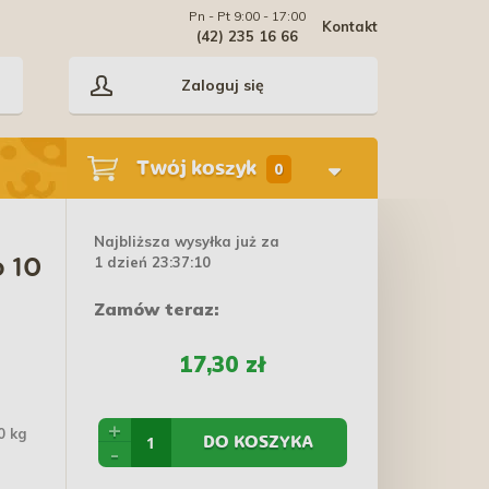
Pn - Pt 9:00 - 17:00
Kontakt
(42) 235 16 66
Zaloguj się
Twój koszyk
0
Najbliższa wysyłka już za
1 dzień 23:37:09
o 10
Zamów teraz:
17,30 zł
+
0 kg
DO KOSZYKA
-