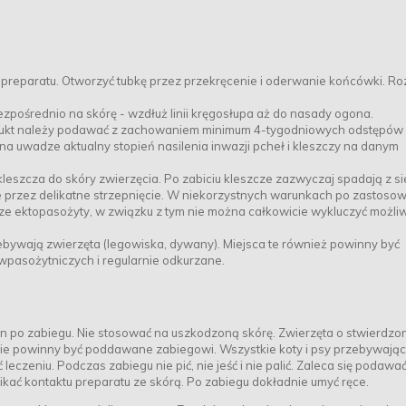
u preparatu. Otworzyć tubkę przez przekręcenie i oderwanie końcówki. Ro
ezpośrednio na skórę - wzdłuż linii kręgosłupa aż do nasady ogona.
odukt należy podawać z zachowaniem minimum 4-tygodniowych odstępów
na uwadze aktualny stopień nasilenia inwazji pcheł i kleszczy na danym
leszcza do skóry zwierzęcia. Po zabiciu kleszcze zazwyczaj spadają z si
te przez delikatne strzepnięcie. W niekorzystnych warunkach po zastoso
e ektopasożyty, w związku z tym nie można całkowicie wykluczyć możli
ebywają zwierzęta (legowiska, dywany). Miejsca te również powinny być
pasożytniczych i regularnie odkurzane.
zin po zabiegu. Nie stosować na uszkodzoną skórę. Zwierzęta o stwierdzo
 nie powinny być poddawane zabiegowi. Wszystkie koty i psy przebywają
eniu. Podczas zabiegu nie pić, nie jeść i nie palić. Zaleca się podawa
ać kontaktu preparatu ze skórą. Po zabiegu dokładnie umyć ręce.