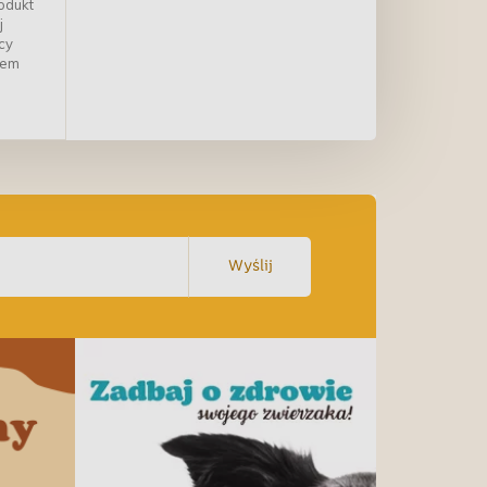
odukt
j
cy
rem
Wyślij