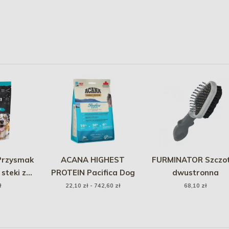
Przysmak
ACANA HIGHEST
FURMINATOR Szczo
 steki z
PROTEIN Pacifica Dog
dwustronna
sły) 80g
ł
22,10 zł - 742,60 zł
68,10 zł