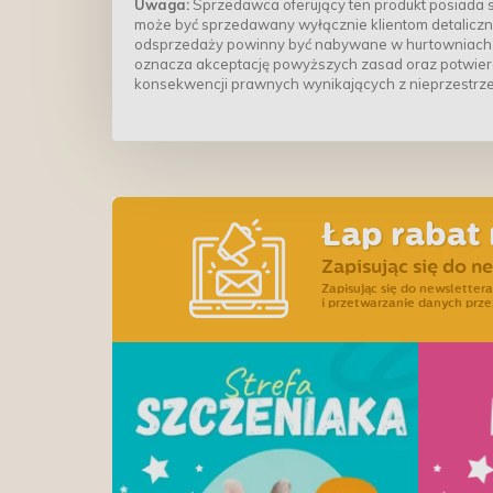
Uwaga:
Sprzedawca oferujący ten produkt posiada s
może być sprzedawany wyłącznie klientom detaliczn
odsprzedaży powinny być nabywane w hurtowniach 
oznacza akceptację powyższych zasad oraz potwierd
konsekwencji prawnych wynikających z nieprzestrz
Łap rabat 
Zapisując się do n
Zapisując się do newslette
i przetwarzanie danych prze