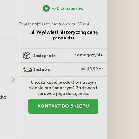
+
30
zoozonków
To jest najniższa cena w ciągu 30 dni
Wyświetl historyczną cenę
produktu
w magazynie
Dostępność
od 13,90 zł
Dostawa:
Chcesz kupić produkt w naszym
sklepie stacjonarnym? Zadzwoń i
sprawdź jego dostępność
tka
ZOLUX Anah Szczotka
OVER ZOO Szampon
miękka
Over z Chlorheksydyną
KONTAKT DO SKLEPU
20ml (saszetka)
32,90 zł - 40,60 zł
8,10 zł