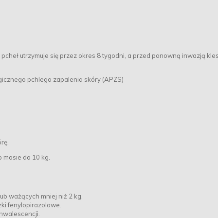
pcheł utrzymuje się przez okres 8 tygodni, a przed ponowną inwazją kle
gicznego pchlego zapalenia skóry (APZS)
rę.
 o masie do 10 kg.
/lub ważących mniej niż 2 kg.
ki fenylopirazolowe.
onwalescencji.