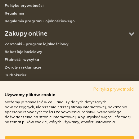
Polityka prywatności
Regulamin
Regulamin programu lojalnościowego
Zakupy online
Zoozonki - program lojalnościowy
Rabat lojalnościowy
Płatność i wysyłka
Zwroty i reklamacje
Turbokurier
Sklepy stacjonarne
Polityka prywatności
Używamy plików cookie
Adresy sklepów stacjonarnych
Możemy je zamieścić w celu analizy danych dotyczących
Godziny otwarcia sklepów
odwiedzających, ulepszenia naszej strony internetowej, pokazania
spersonalizowanych treści i zapewnienia Państwu wspaniałego
Aplikacja zoozone.pl
doświadczenia na stronie internetowej. Aby uzyskać więcej informacji
Zwroty i reklamacje
na temat plików cookie, których używamy, otwórz ustawienia.