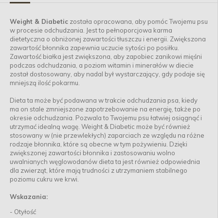
Weight & Diabetic
została opracowana, aby pomóc Twojemu psu
w procesie odchudzania. Jest to pełnoporcjowa karma
dietetyczna o obniżonej zawartości tłuszczu i energii. Zwiększona
zawartość błonnika zapewnia uczucie sytości po posiłku.
Zawartość białka jest zwiększona, aby zapobiec zanikowi mięśni
podczas odchudzania, a poziom witamin i minerałów w diecie
został dostosowany, aby nadal był wystarczający, gdy podaje się
mniejszą ilość pokarmu.
Dieta ta może być podawana w trakcie odchudzania psa, kiedy
ma on stale zmniejszone zapotrzebowanie na energię, także po
okresie odchudzania. Pozwala to Twojemu psu łatwiej osiągnąć i
utrzymać idealną wagę. Weight & Diabetic może być również
stosowany w (nie przewlekłych) zaparciach ze względu na różne
rodzaje błonnika, które są obecne w tym pożywieniu. Dzięki
zwiększonej zawartości błonnika i zastosowaniu wolno
uwalnianych węglowodanów dieta ta jest również odpowiednia
dla zwierząt, które mają trudności z utrzymaniem stabilnego
poziomu cukru we krwi.
Wskazania:
- Otyłość