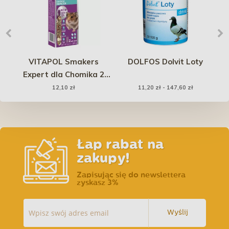
ca
VITAPOL Smakers
DOLFOS Dolvit Loty
ne
Expert dla Chomika 2
Nu
szt. / 100 g
12,10 zł
11,20 zł - 147,60 zł
Łap rabat na
zakupy!
Zapisując się do newslettera
zyskasz 3%
Wyślij