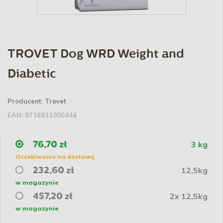
TROVET Dog WRD Weight and
Diabetic
Producent:
Trovet
EAN:
8716811000444
3 kg
76,70 zł
Oczekiwanie na dostawę
12,5kg
232,60 zł
w magazynie
2x 12,5kg
457,20 zł
w magazynie