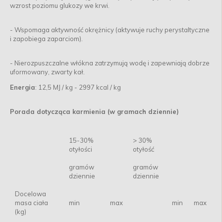
wzrost poziomu glukozy we krwi.
- Wspomaga aktywność okrężnicy (aktywuje ruchy perystaltyczne
i zapobiega zaparciom).
- Nierozpuszczalne włókna zatrzymują wodę i zapewniają dobrze
uformowany, zwarty kał.
Energia
: 12,5 MJ / kg - 2997 kcal / kg
Porada dotycząca karmienia (w gramach dziennie)
15-30%
> 30%
otyłości
otyłość
gramów
gramów
dziennie
dziennie
Docelowa
masa ciała
min
max
min
max
(kg)