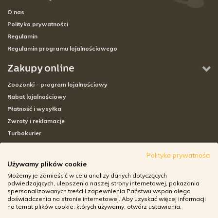
O nas
Polityka prywatności
Regulamin
Regulamin programu lojalnościowego
Zakupy online
Zoozonki - program lojalnościowy
Rabat lojalnościowy
Płatność i wysyłka
Zwroty i reklamacje
Turbokurier
Sklepy stacjonarne
Polityka prywatności
Używamy plików cookie
Adresy sklepów stacjonarnych
Możemy je zamieścić w celu analizy danych dotyczących
Godziny otwarcia sklepów
odwiedzających, ulepszenia naszej strony internetowej, pokazania
spersonalizowanych treści i zapewnienia Państwu wspaniałego
Aplikacja zoozone.pl
doświadczenia na stronie internetowej. Aby uzyskać więcej informacji
Zwroty i reklamacje
na temat plików cookie, których używamy, otwórz ustawienia.