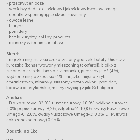
- przeciwutleniacze
- właściwy dodatek ilościowy i jakościowy kwasów omega
- dodatki wspomagające układ trawienny
- owoce leśne
- tauryna
- pomidory
- bez kukurydzy, soi i by-products
- minerały w formie chelatowej
Skład:
- mączka mięsna z kurczaka, zielony groszek, bataty, tłuszcz z
kurczaka (konserwowany mieszaniną tokoferoli), białko z
zielonego groszku, białko z ziemniaka, pieczony jeleń (4%),
wędzone mięso z łososia (4%), mączka mięsna z ryb
oceanicznych, minerały, suszony korzeń cykorii, pomidory,
borówki amerykańskie, maliny i wyciąg z juki Schidigera.
Analiza:
- Białko surowe: 32,0%, tłuszcz surowy: 18,0%, włókno surowe:
3,0%, popiół surowy: 9,2%, wilgotność: 10,0%, kwasy tłuszczowe
Omega-6: 2,8%, kwasy tłuszczowe Omega-3: 0,3%, DHA (kwas
dokozaheksaenowy) 0,05%
Dodatki na 1kg: