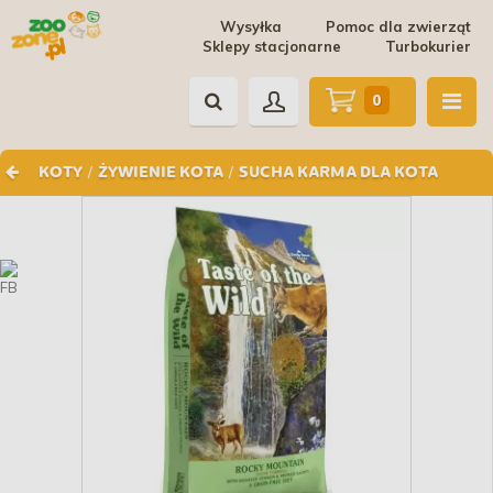
Wysyłka
Pomoc dla zwierząt
Sklepy stacjonarne
Turbokurier
0
/
/
KOTY
ŻYWIENIE KOTA
SUCHA KARMA DLA KOTA