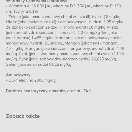
Witaminy i pierwiastki śladowe:
- Witamina A: 10 000 j.m., witamina D3: 750 j.m., witamina E: 150
j.m., Tauryna 0,1%
- Żelazo (jako aminokwasowy chelat żelaza (II), hydrat) 9 mg/kg,
Miedź (jako chelat miedzi (II) z aminokwasami, hudrat) 1,05 mg/kg,
Żelazo (jako siarczan żelaza (II), monohydrat) 18 mg/kg, Miedź
(jako pentahydrat siarczanu miedzy (II)) 1,075 mg/kg, Jod (jako
jodek potasu) 1,485 mg/kg, Mangan (jako aminokwasowy chelat
manganowy, hydrat) 2,1 mg/kg,, Mangan (jako tlenek manganu (II)
7,7 mg/kg, Mangan (jako siarczan manganowy, monohydrat) 4,48
mg/kg, Cynk (jako uwodniony aminokwasowy chelat cynku) 11,25
mg/kg, Cynk (jako jednowodny siarczan cynku) 26,625 mg/kg,
Selen (jako selen sodu) 0,018 mg/kg
Aminokwasy:
- DL-metionina 2000 mg/kg
Dodatek sensoryczny:
naturalny aromat - TAK
Zobacz także