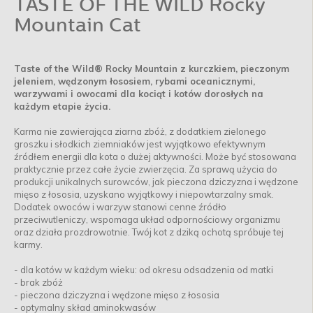
TASTE OF THE WILD Rocky
Mountain Cat
Taste of the Wild® Rocky Mountain z kurczkiem, pieczonym
jeleniem, wędzonym łososiem, rybami oceanicznymi,
warzywami i owocami dla kociąt i kotów dorosłych na
każdym etapie życia.
Karma nie zawierająca ziarna zbóż, z dodatkiem zielonego
groszku i słodkich ziemniaków jest wyjątkowo efektywnym
źródłem energii dla kota o dużej aktywności. Może być stosowana
praktycznie przez całe życie zwierzęcia. Za sprawą użycia do
produkcji unikalnych surowców, jak pieczona dziczyzna i wędzone
mięso z łososia, uzyskano wyjątkowy i niepowtarzalny smak.
Dodatek owoców i warzyw stanowi cenne źródło
przeciwutleniczy, wspomaga układ odpornościowy organizmu
oraz działa prozdrowotnie. Twój kot z dziką ochotą spróbuje tej
karmy.
- dla kotów w każdym wieku: od okresu odsadzenia od matki
- brak zbóż
- pieczona dziczyzna i wędzone mięso z łososia
- optymalny skład aminokwasów