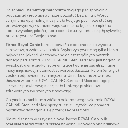
Po zabiegu sterylizacji metabolizm twojego psa spowalnia,
podczas gdy jego apetyt może pozostać bez zmian. Wtedy
utrzymanie optymalnej masy ciała twojego psa może stać się
prawdziwym wyzwaniem, więc konieczna będzie kompletna
karma wysokiej jakości, która pomoże utrzymać szczupłą sylwetkę
oraz aktywność Twojego psa.
Firma Royal Canin
bardzo poważnie podchodzi do wyboru
surowców, a zwłaszcza białek. Wykorzystywane są tylko białka
najwyższej jakości, dostosowane do szczególnych potrzeb
danego psa. Karma ROYAL CANIN® Sterilised Maxi jest bogata w
wysokostrawne białka, zapewniające twojemu psu utrzymanie
masy mięśniowej, natomiast zawartość tłuszczu i kalorii (energia)
została odpowiednio zmniejszona. Umiarkowana zawartość
tłuszczu w karmie ROYAL CANIN® Sterilised Maxi pomaga psu
utrzymać prawidłową masę ciała i uniknąć problemów
zdrowotnych związanych z nadwagą.
Optymalna kombinacja włókna pokarmowego w karmie ROYAL
CANIN® Sterilised Maxi sprzyja uczuciu sytości, co pomaga
ograniczyć domaganie się przekąsek przez psa.
Nie musisz nam wierzyć na słowo, karma
ROYAL CANIN®
Sterilised Maxi
została przetestowana i udowodniono naukowo,