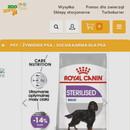
Wysyłka
Pomoc dla zwierząt
Sklepy stacjonarne
Turbokurier
0
/
/
PSY
ŻYWIENIE PSA
SUCHA KARMA DLA PSA