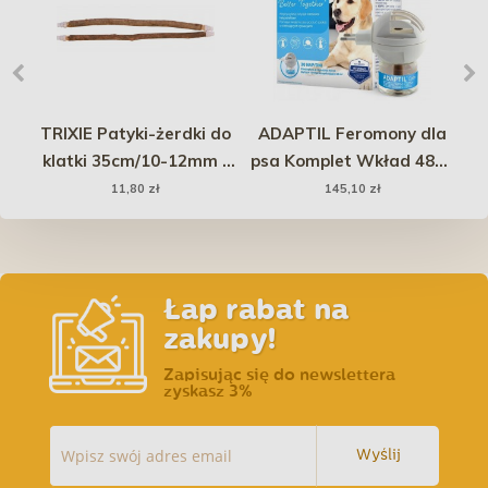
TRIXIE Patyki-żerdki do
ADAPTIL Feromony dla
FI
k
klatki 35cm/10-12mm -
psa Komplet Wkład 48ml
do
2szt
+ Dyfuzor
11,80 zł
145,10 zł
Łap rabat na
zakupy!
Zapisując się do newslettera
zyskasz 3%
Wyślij