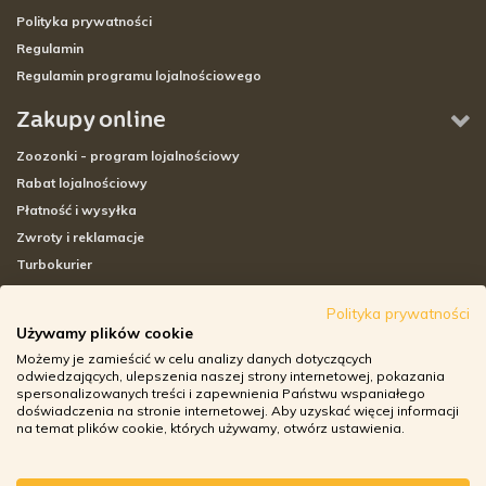
Polityka prywatności
Regulamin
Regulamin programu lojalnościowego
Zakupy online
Zoozonki - program lojalnościowy
Rabat lojalnościowy
Płatność i wysyłka
Zwroty i reklamacje
Turbokurier
Sklepy stacjonarne
Polityka prywatności
Używamy plików cookie
Adresy sklepów stacjonarnych
Możemy je zamieścić w celu analizy danych dotyczących
Godziny otwarcia sklepów
odwiedzających, ulepszenia naszej strony internetowej, pokazania
spersonalizowanych treści i zapewnienia Państwu wspaniałego
Aplikacja zoozone.pl
doświadczenia na stronie internetowej. Aby uzyskać więcej informacji
Zwroty i reklamacje
na temat plików cookie, których używamy, otwórz ustawienia.