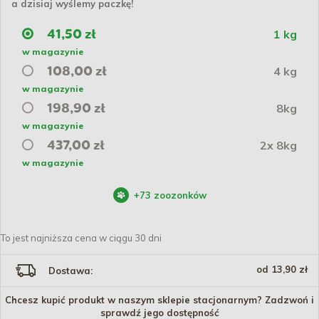
a dzisiaj wyślemy paczkę!
1 kg
41,50 zł
w magazynie
4 kg
108,00 zł
w magazynie
8kg
198,90 zł
w magazynie
2x 8kg
437,00 zł
w magazynie
+
73
zoozonków
To jest najniższa cena w ciągu 30 dni
od 13,90 zł
Dostawa:
Chcesz kupić produkt w naszym sklepie stacjonarnym? Zadzwoń i
sprawdź jego dostępność