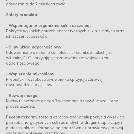
odsadzania, do 2 miesiąca życia.
Zalety produktu:
-
Wspomaganie organizmu suki i szczeniąt
Pokrycie wysokich potrzeb energetycznych suk ras małych oraz
ich szczeniąt osesków.
-
Silny układ odpornościowy
Udowodnione działanie kompleksu składników, takich jak
witaminy E i C, sprzyjających zdrowemu rozwojowi układu
odpornościowego.
-
Wspieranie mikrobiomu
Prebiotyki i wysokostrawne białka sprzyjają zdrowej
równowadze flory jelitowej.
-
Rozwój mózgu
Kwasy tłuszczowe omega 3 wspomagają rozwój mózgu oraz
proces uczenia.
Receptura karmy została opracowana w celu pokrycia wysokich
potrzeb energetycznych suk ras małych w drugim etapie ciąży i
podczas laktacji. Karma wspomaga również prawidłowy rozwój
szczeniąt w okresie odsadzania.