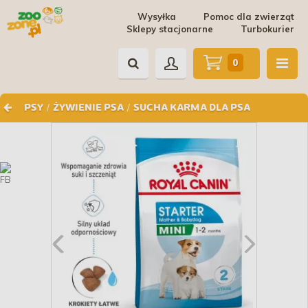
Wysyłka
Pomoc dla zwierząt
Sklepy stacjonarne
Turbokurier
0
/
/
PSY
ŻYWIENIE PSA
SUCHA KARMA DLA PSA