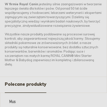
W firmie Royal Canin
jesteśmy silnie zaangażowani w tworzenie
lepszego świata dla kotów i psów. Od ponad 50 lat ściśle
współpracujemy z hodowcami, lekarzami weterynarii i ekspertami
zajmującymi się zwierzętami towarzyszącymi. Dzielimy się
specjalistyczną wiedzą i wynikami badań naukowych, by tworzyć
precyzyjne, zindywidualizowane rozwiązania żywieniowe.
Wszystkie nasze produkty poddawane są procesowi surowej
kontroli, aby zagwarantować najwyższą jakość karmy. Stosujemy
składniki pokarmowe ze zrównoważonych źródeł, a nasze
produkty są naturalnie konserwowane, bez dodatku sztucznych
konserwantów, barwników i aromatów. Podając suce i
szczeniętom ras małych karmę ROYAL CANIN® Mini Starter
Mother & Babydog zapewniasz im kompletną i zbilansowaną
dietę.
Polecane produkty