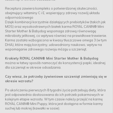
Receptura zawiera kompleks o potwierdzonej skuteczności,
obejmujący witaminy C i E, wspierający zdrowy rozwój układu
odpornościowego
Dzięki kombinacji korzystnie działających prebiotyków (takich jak
MOS) oraz wysokostrawnych białek karma ROYAL CANIN® Mini
Starter Mother & Babydog wspomaga zdrową równowagę
mikrobioty jelitowej, co wpływa również na prawidłowe trawienie.
Karma została wzbogacona w kwasy tłuszczowe omega 3 (w tym
DHA), które mają korzystny, udowodniony naukowo, wpływ na
wspomaganie zdrowego rozwoju mózgu u szczeniąt.
Krokiety ROYAL CANIN® Mini Starter Mother & Babydog
można w łatwy sposób namoczyć do konsystencji papki, idealnej
dla szczeniąt w okresie odsadzania.
Czy wiesz, że potrzeby żywieniowe szczeniąt zmieniają się w
okresie wzrostu?
Po ukończeniu pierwszych 8 tygodni życia potrzebują diety, która
jest odpowiednio dostosowana do ich potrzeb pokarmowych w
kolejnym etapie wzrostu. W tym czasie należy przejść na karmę
ROYAL CANIN® Mini Puppy, która jest dostępna w formie karmy
suchej lub mokrej (kawałki w sosie).