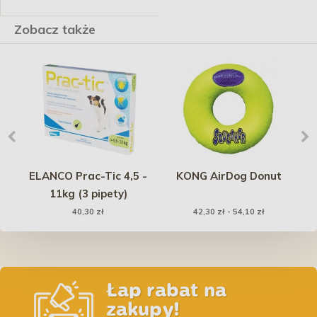
Zobacz także
m
ELANCO Prac-Tic 4,5 -
KONG AirDog Donut
11kg (3 pipety)
O
40,30 zł
42,30 zł - 54,10 zł
g
Łap rabat na
zakupy!