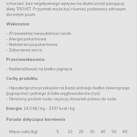
schorzeń, bez negatywnego wpływu na skuteczność pasującej
diety TROVET. Przysmak może być również podawany zdrowym
dorosłym psom.
Wskazania:
- (Przewlekła) niewydolność nerek
- Alergia pokarmowa
- Nietolerancja pokarmowa
- Zaburzenia serca
Przeciwwskazania:
- Nadwrażliwość na białko jagnięce
Cechy produktu:
- Hipoalergiczna przekąska na bazie jednego białka zwierzęcego
(jagnięcina) i jednego źródła węglowodanów (ryż).
- Obniżony poziom sodu i wyższy stosunek potasu do sodu.
Energia
: 14,0 MJ / kg - 3337 kcal / kg
Porada dotycząca karmienia
Masa ciała (kg)
5
10
20
30
40
50
60