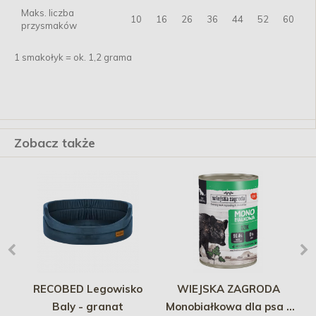
Maks. liczba
10
16
26
36
44
52
60
przysmaków
1 smakołyk = ok. 1,2 grama
Zobacz także
RECOBED Legowisko
WIEJSKA ZAGRODA
t
Baly - granat
Monobiałkowa dla psa -