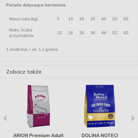
Porada dotycząca karmienia
Masa ciała (kg)
5
10
20
30
40
50
60
Maks. liczba
10
16
26
36
44
52
60
przysmaków
1 smakołyk = ok. 1,2 grama
Zobacz także
ARION Premium Adult
DOLINA NOTECI
GA