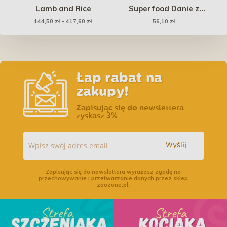
ota
Lamb and Rice
Superfood Danie z
Indyka - karma suszona
144,50 zł - 417,60 zł
56,10 zł
dla kota 1kg
Łap rabat na
zakupy!
Zapisując się do newslettera
zyskasz 3%
Wyślij
Zapisując się do newslettera wyrażasz zgodę na
przechowywanie i przetwarzanie danych przez sklep
zoozone.pl.