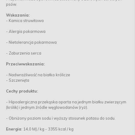
psów.
Wskazania:
- Kamica struwitowa
- Alergia pokarmowa
- Nietolerancja pokarmowa
- Zaburzenia serca
Przeciwwskazania:
- Nadwrażliwość na białko królicze
- Szczenięta
Cechy produktu:
- Hipoalergiczna przekąska oparta na jednym białku zwierzęcym
(królik) i jednym źródle węglowodanów (ryż).
- Obniżony poziom sodu i wyższy stosunek potasu do sodu.
Energia
: 14,0 MJ / kg - 3355 kcal / kg