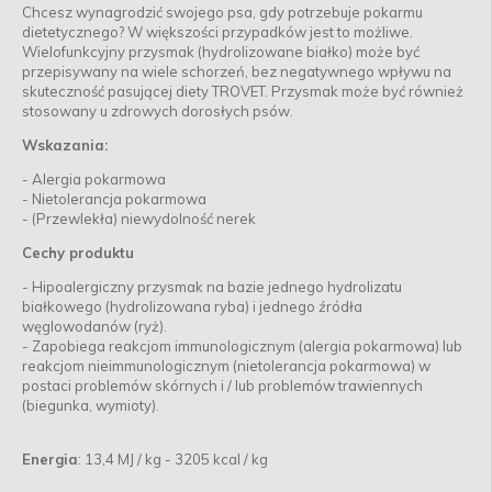
Chcesz wynagrodzić swojego psa, gdy potrzebuje pokarmu
dietetycznego? W większości przypadków jest to możliwe.
Wielofunkcyjny przysmak (hydrolizowane białko) może być
przepisywany na wiele schorzeń, bez negatywnego wpływu na
skuteczność pasującej diety TROVET. Przysmak może być również
stosowany u zdrowych dorosłych psów.
Wskazania:
- Alergia pokarmowa
- Nietolerancja pokarmowa
- (Przewlekła) niewydolność nerek
Cechy produktu
- Hipoalergiczny przysmak na bazie jednego hydrolizatu
białkowego (hydrolizowana ryba) i jednego źródła
węglowodanów (ryż).
- Zapobiega reakcjom immunologicznym (alergia pokarmowa) lub
reakcjom nieimmunologicznym (nietolerancja pokarmowa) w
postaci problemów skórnych i / lub problemów trawiennych
(biegunka, wymioty).
Energia
: 13,4 MJ / kg - 3205 kcal / kg