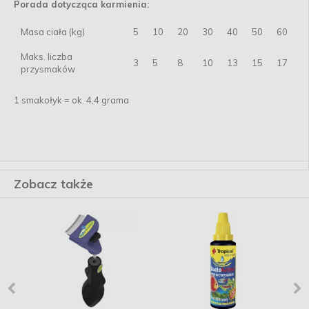
Porada dotycząca karmienia:
Masa ciała (kg)
5
10
20
30
40
50
60
Maks. liczba
3
5
8
10
13
15
17
przysmaków
1 smakołyk = ok. 4,4 grama
Zobacz także