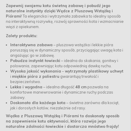
Zapewnij swojemu kotu świetną zabawę i pobudź jego
naturalne instynkty dzięki
Wędce z Pluszową Wstążką i
Piórami
! Ta elegancka i wytrzymała zabawka to idealny sposób
na interaktywną rozrywkę, rozwój sprawności kota i wzmacnianie
więzi z opiekunem.
Zalety produktu:
Interaktywna zabawa
– pluszowa wstążka i lekkie pióra
poruszają się w dynamiczny sposób, przyciągając uwagę kota i
angażując go w zabawę.
Pobudza instynkt łowiecki
– idealna do skakania, gonitwy i
polowania, zapewniając kotu odpowiednią dawkę ruchu.
Wysoka jakość wykonania
–
wytrzymały plastikowy uchwyt
i
miękkie pióra z poliestru
gwarantują trwałość i
bezpieczeństwo.
Lekka i wygodna
– idealna długość
48 cm
pozwala na
komfortowe manewrowanie i dynamiczne ruchy podczas
zabawy.
Doskonała dla każdego kota
– świetna zarówno dla kociąt,
jak i dorosłych kotów, niezależnie od rasy.
Wędka z Pluszową Wstążką i Piórami to doskonały sposób
na zapewnienie kotu aktywności, która rozwija jego
naturalne zdolności łowieckie i dostarcza mnóstwo frajdy!