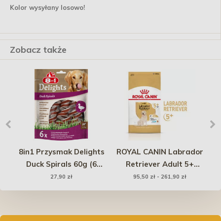
Kolor wysyłany losowo!
Zobacz także
 -
8in1 Przysmak Delights
ROYAL CANIN Labrador
Uc
wy
Duck Spirals 60g (6
Retriever Adult 5+
przysmaków w opak.)
karma sucha dla
27,90 zł
95,50 zł - 261,90 zł
dojrzałych psów rasy
labrador retriever,
powyżej 5 roku życia