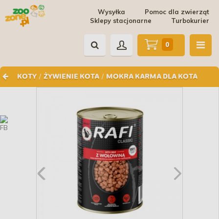
Wysyłka
Pomoc dla zwierząt
Sklepy stacjonarne
Turbokurier
0
/
/
KOTY
ŻYWIENIE KOTA
MOKRA KARMA DLA KOTA