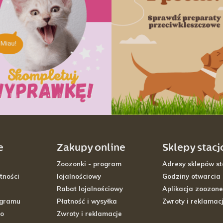
e
Zakupy online
Sklepy stac
Zoozonki - program
Adresy sklepów st
tności
lojalnościowy
Godziny otwarcia
Rabat lojalnościowy
Aplikacja zoozone
ogramu
Płatność i wysyłka
Zwroty i reklamac
go
Zwroty i reklamacje