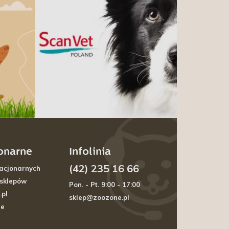
jonarne
Infolinia
(42) 235 16 66
acjonarnych
 sklepów
Pon. - Pt. 9:00 - 17:00
.pl
sklep@zoozone.pl
je