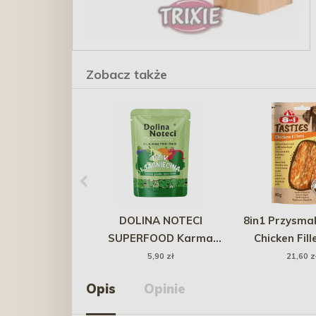
Zobacz także
DOLINA NOTECI
8in1 Przysma
SUPERFOOD Karma
Chicken Fill
mokra dla psów dzik i
5,90 zł
21,60 z
jagnięcina 100g
Opis
Opinie