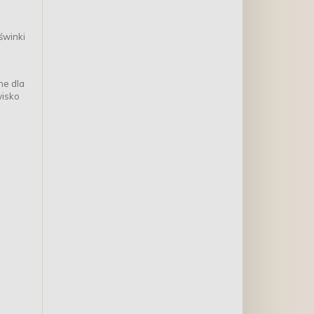
świnki
tne dla
wisko