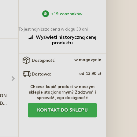
+
19
zoozonków
To jest najniższa cena w ciągu 30 dni
Wyświetl historyczną cenę
produktu
w magazynie
Dostępność
od 13,90 zł
Dostawa:
Chcesz kupić produkt w naszym
sklepie stacjonarnym? Zadzwoń i
ION
ZOLUX Zabawka
DINGO Smycz
sprawdź jego dostępność
 Dog
pluszowa Chiquitos -
przedłużana Winnetou -
KONTAKT DO SKLEPU
Hips
Leniwiec przytulanka
niebieska
35,50 zł
37,60 zł - 48,40 zł
ee
25,4cm