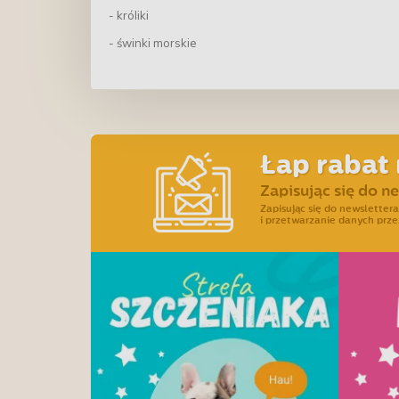
- króliki
- świnki morskie
Łap rabat 
Zapisując się do n
Zapisując się do newslette
i przetwarzanie danych prze