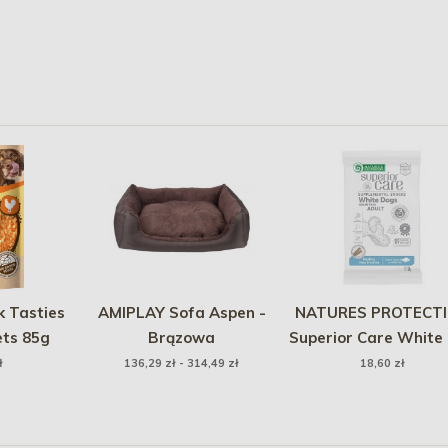
k Tasties
AMIPLAY Sofa Aspen -
NATURES PROTECT
ets 85g
Brązowa
Superior Care White
Adult Snack Healthy 
ł
136,29 zł - 314,49 zł
18,60 zł
and Joints Grain Fr
White fish 110g