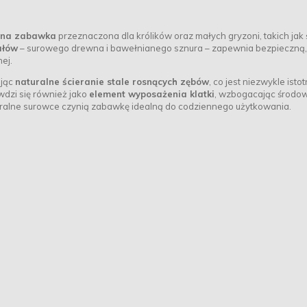
alna zabawka
przeznaczona dla królików oraz małych gryzoni, takich jak 
ałów
– surowego drewna i bawełnianego sznura – zapewnia bezpieczną,
ej.
ając
naturalne ścieranie stale rosnących zębów
, co jest niezwykle isto
wdzi się również jako
element wyposażenia klatki
, wzbogacając środo
aturalne surowce czynią zabawkę idealną do codziennego użytkowania.