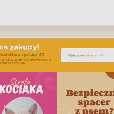
na zakupy!
ewslettera zyskasz 3%
ra wyrażasz zgodę na przechowywanie
z sklep zoozone.pl.