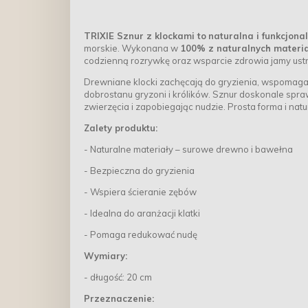
TRIXIE Sznur z klockami to
naturalna i funkcjon
morskie. Wykonana w
100% z naturalnych materi
codzienną rozrywkę oraz wsparcie zdrowia jamy ustn
Drewniane klocki zachęcają do gryzienia, wspomag
dobrostanu gryzoni i królików. Sznur doskonale spra
zwierzęcia i zapobiegając nudzie. Prosta forma i n
Zalety produktu:
- Naturalne materiały – surowe drewno i bawełna
- Bezpieczna do gryzienia
- Wspiera ścieranie zębów
- Idealna do aranżacji klatki
- Pomaga redukować nudę
Wymiary:
- długość: 20 cm
Przeznaczenie: