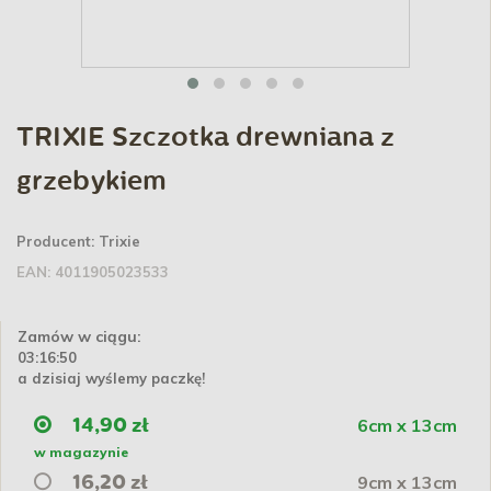
TRIXIE Szczotka drewniana z
grzebykiem
Producent:
Trixie
EAN:
4011905023533
Zamów w ciągu:
03:16:50
a dzisiaj wyślemy paczkę!
6cm x 13cm
14,90 zł
w magazynie
9cm x 13cm
16,20 zł