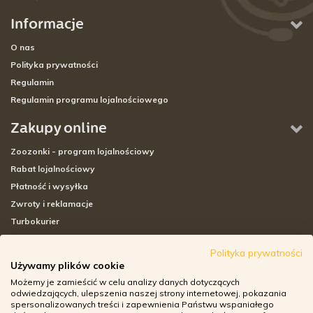
Informacje
O nas
Polityka prywatności
Regulamin
Regulamin programu lojalnościowego
Zakupy online
Zoozonki - program lojalnościowy
Rabat lojalnościowy
Płatność i wysyłka
Zwroty i reklamacje
Turbokurier
Sklepy stacjonarne
Polityka prywatności
Używamy plików cookie
Adresy sklepów stacjonarnych
Możemy je zamieścić w celu analizy danych dotyczących
Godziny otwarcia sklepów
odwiedzających, ulepszenia naszej strony internetowej, pokazania
spersonalizowanych treści i zapewnienia Państwu wspaniałego
Aplikacja zoozone.pl