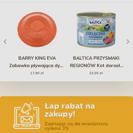
BARRY KING EVA
BALTICA PRZYSMAKI
A
Zabawka pływająca dysk
REGIONÓW Kot dorosły
o
17 x 2,6 cm -
Cielęcina 185g
17,90 zł
10,00 zł
pomarańczowy
Łap rabat na
zakupy!
Zapisując się do newslettera
zyskasz 3%