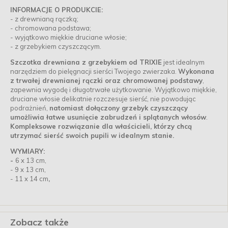
INFORMACJE O PRODUKCIE:
- z drewnianą rączką;
- chromowana podstawa;
- wyjątkowo miękkie druciane włosie;
- z grzebykiem czyszczącym.
Szczotka drewniana z grzebykiem od TRIXIE
jest idealnym
narzędziem do pielęgnacji sierści Twojego zwierzaka.
Wykonana
z trwałej drewnianej rączki oraz chromowanej podstawy
,
zapewnia wygodę i długotrwałe użytkowanie. Wyjątkowo miękkie,
druciane włosie delikatnie rozczesuje sierść, nie powodując
podrażnień,
natomiast dołączony grzebyk czyszczący
umożliwia łatwe usunięcie zabrudzeń i splątanych włosów
.
Kompleksowe rozwiązanie dla właścicieli, którzy chcą
utrzymać sierść swoich pupili w idealnym stanie.
WYMIARY:
-
6 x 13 cm,
- 9 x 13 cm,
- 11 x 14 cm
,
Zobacz także