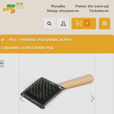
Wysyłka
Pomoc dla zwierząt
Sklepy stacjonarne
Turbokurier
0
/
/
PSY
HIGIENA I PIELĘGNACJA PSA
CZESANIE I STRZYŻENIE PSA