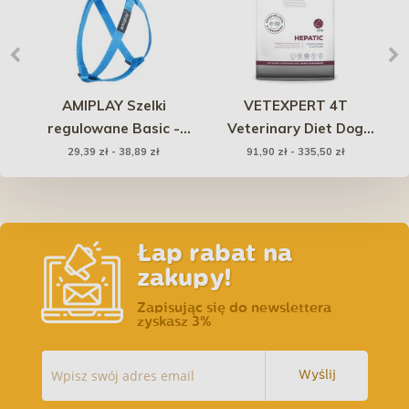
AMIPLAY Szelki
VETEXPERT 4T
la
regulowane Basic -
Veterinary Diet Dog
-
Niebieskie
Hepatic
29,39 zł - 38,89 zł
91,90 zł - 335,50 zł
Łap rabat na
zakupy!
Zapisując się do newslettera
zyskasz 3%
Wyślij