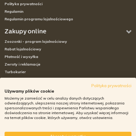
Polityka prywatności
Regulamin
Regulamin programu lojalnościowego
Zakupy online
Zoozonki - program lojalnościowy
Rabat lojalnościowy
Płatność i wysyłka
Zwroty i reklamacje
Turbokurier
Sklepy stacjonarne
Polityka prywatności
Używamy plików cookie
Adresy sklepów stacjonarnych
Możemy je zamieścić w celu analizy danych dotyczących
Godziny otwarcia sklepów
odwiedzających, ulepszenia naszej strony internetowej, pokazania
spersonalizowanych treści i zapewnienia Państwu wspaniałego
Aplikacja zoozone.pl
doświadczenia na stronie internetowej. Aby uzyskać więcej informacji
Zwroty i reklamacje
na temat plików cookie, których używamy, otwórz ustawienia.