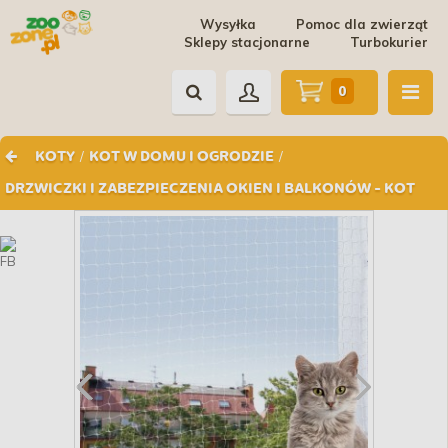
Wysyłka
Pomoc dla zwierząt
Sklepy stacjonarne
Turbokurier
0
/
/
KOTY
KOT W DOMU I OGRODZIE
DRZWICZKI I ZABEZPIECZENIA OKIEN I BALKONÓW - KOT