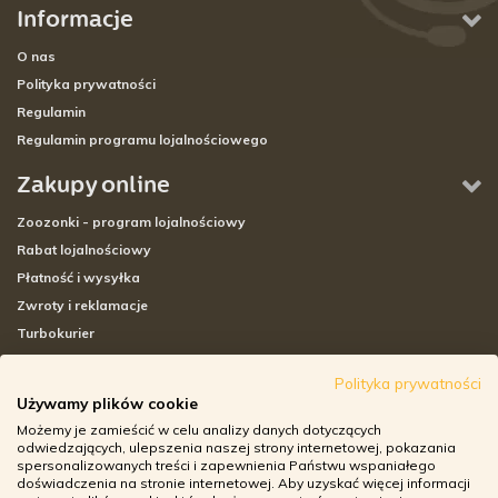
Informacje
O nas
Polityka prywatności
Regulamin
Regulamin programu lojalnościowego
Zakupy online
Zoozonki - program lojalnościowy
Rabat lojalnościowy
Płatność i wysyłka
Zwroty i reklamacje
Turbokurier
Sklepy stacjonarne
Polityka prywatności
Używamy plików cookie
Adresy sklepów stacjonarnych
Możemy je zamieścić w celu analizy danych dotyczących
Godziny otwarcia sklepów
odwiedzających, ulepszenia naszej strony internetowej, pokazania
spersonalizowanych treści i zapewnienia Państwu wspaniałego
Aplikacja zoozone.pl
doświadczenia na stronie internetowej. Aby uzyskać więcej informacji