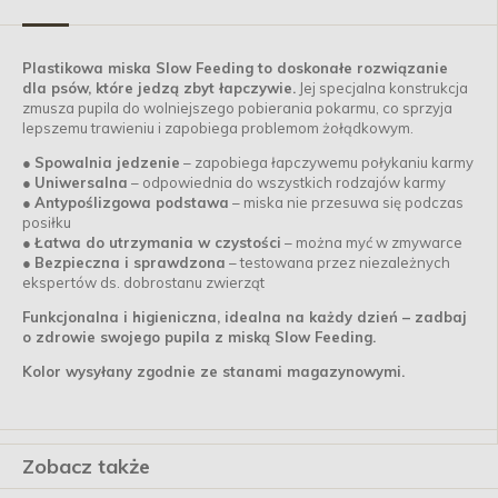
Plastikowa miska Slow Feeding to doskonałe rozwiązanie
dla psów, które jedzą zbyt łapczywie.
Jej specjalna konstrukcja
zmusza pupila do wolniejszego pobierania pokarmu, co sprzyja
lepszemu trawieniu i zapobiega problemom żołądkowym.
●
Spowalnia jedzenie
– zapobiega łapczywemu połykaniu karmy
●
Uniwersalna
– odpowiednia do wszystkich rodzajów karmy
●
Antypoślizgowa podstawa
– miska nie przesuwa się podczas
posiłku
●
Łatwa do utrzymania w czystości
– można myć w zmywarce
●
Bezpieczna i sprawdzona
– testowana przez niezależnych
ekspertów ds. dobrostanu zwierząt
Funkcjonalna i higieniczna, idealna na każdy dzień – zadbaj
o zdrowie swojego pupila z miską Slow Feeding.
Kolor wysyłany zgodnie ze stanami magazynowymi.
Zobacz także