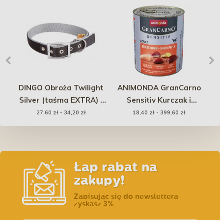
a z
DINGO Obroża Twilight
ANIMONDA GranCarno
 46
Silver (taśma EXTRA) -
Sensitiv Kurczak i
czarna
Ziemniaki 800g
b
27,60 zł - 34,20 zł
18,40 zł - 399,60 zł
Łap rabat na
zakupy!
Zapisując się do newslettera
zyskasz 3%