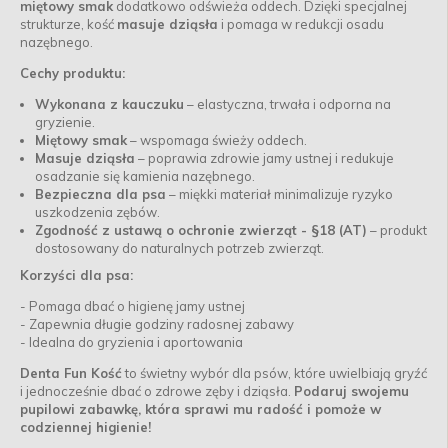
miętowy smak
dodatkowo odświeża oddech. Dzięki specjalnej
strukturze, kość
masuje dziąsła
i pomaga w redukcji osadu
nazębnego.
Cechy produktu:
Wykonana z kauczuku
– elastyczna, trwała i odporna na
gryzienie.
Miętowy smak
– wspomaga świeży oddech.
Masuje dziąsła
– poprawia zdrowie jamy ustnej i redukuje
osadzanie się kamienia nazębnego.
Bezpieczna dla psa
– miękki materiał minimalizuje ryzyko
uszkodzenia zębów.
Zgodność z ustawą o ochronie zwierząt - §18 (AT)
– produkt
dostosowany do naturalnych potrzeb zwierząt.
Korzyści dla psa:
- Pomaga dbać o higienę jamy ustnej
- Zapewnia długie godziny radosnej zabawy
- Idealna do gryzienia i aportowania
Denta Fun Kość
to świetny wybór dla psów, które uwielbiają gryźć
i jednocześnie dbać o zdrowe zęby i dziąsła.
Podaruj swojemu
pupilowi zabawkę, która sprawi mu radość i pomoże w
codziennej higienie!