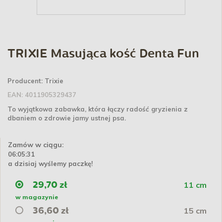
TRIXIE Masująca kość Denta Fun
Producent:
Trixie
EAN:
4011905329437
To wyjątkowa zabawka, która łączy radość gryzienia z
dbaniem o zdrowie jamy ustnej psa.
Zamów w ciągu:
06:05:31
a dzisiaj wyślemy paczkę!
11 cm
29,70 zł
w magazynie
15 cm
36,60 zł