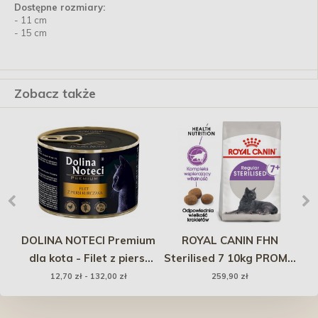
Dostępne rozmiary:
- 11 cm
- 15 cm
Zobacz także
DOLINA NOTECI Premium
ROYAL CANIN FHN
U
dla kota - Filet z piersi
Sterilised 7 10kg PROMO
kurczaka
Uszkodzenie
12,70 zł - 132,00 zł
259,90 zł