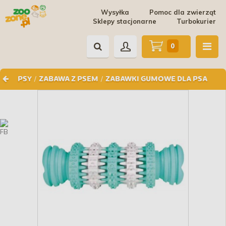
Wysyłka
Pomoc dla zwierząt
Sklepy stacjonarne
Turbokurier
0
/
/
PSY
ZABAWA Z PSEM
ZABAWKI GUMOWE DLA PSA