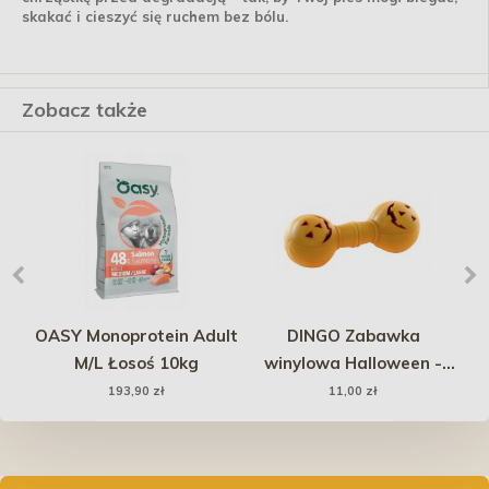
skakać i cieszyć się ruchem bez bólu.
Zobacz także
OASY Monoprotein Adult
DINGO Zabawka
M/L Łosoś 10kg
winylowa Halloween -
p
Hantel Dynia 17 cm
tr
193,90 zł
11,00 zł
4x