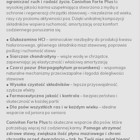
ograniczać ruch i radość życia.
Caniviton Forte Plus
to
wysokiej jakości karma uzupełniająca stworzona z myślą o
ochronie i regeneracji chrząstki stawowej – niezależnie od wieku,
rasy czy poziomu aktywności psa. Dzięki unikalnej kompozycji
składników wspiera ruchomość, amortyzację oraz komfort
codziennego poruszania się.
●
Glukozamina HCl
– aminocukier niezbędny do produkcji kwasu
hialuronowego, głównego składnika mazi stawowej; poprawia
poślizg i ruchomość stawu
●
Siarczan chondroityny
– wiąże wodę w chrząstce,
zapewniając jej elastyczność i właściwą amortyzację
●
Czarci pazur (Harpagophytum procumbens)
– wspomaga
naturalne mechanizmy przeciwzapalne i łagodzi dolegliwości
stawowe
●
Wysoka czystość składników
– lepsza przyswajalność,
szybsze efekty
●
Farmaceutyczna jakość i kontrola
– bezpieczeństwo i
skuteczność w każdej partii
●
Dla psów wszystkich ras i w każdym wieku
– idealne
wsparcie od juniora po seniora
Caniviton Forte Plus
to skuteczne wsparcie dla psów, które
potrzebują więcej niż codziennej karmy.
Pomaga utrzymać
zdrowe stawy, zwiększa ilość płynu maziowego i chroni
chrząstkę przed degradacją – tak, by Twój pies mógł biegać,