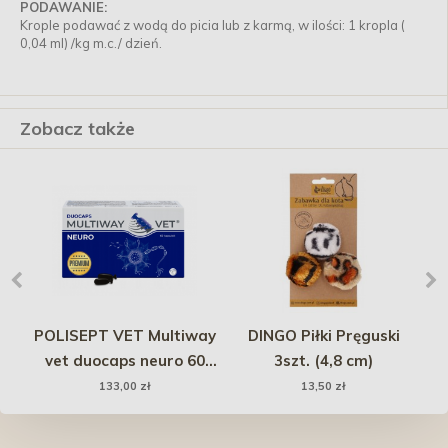
PODAWANIE:
Krople podawać z wodą do picia lub z karmą, w ilości: 1 kropla (
0,04 ml) /kg m.c./ dzień.
Zobacz także
POLISEPT VET Multiway
DINGO Piłki Pręguski
NA
oni
vet duocaps neuro 60
3szt. (4,8 cm)
kaps.
133,00 zł
13,50 zł