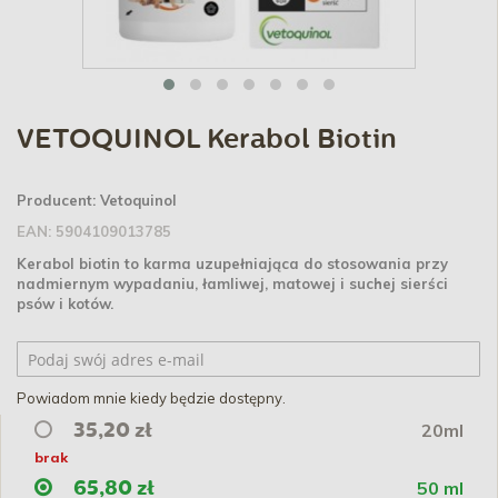
VETOQUINOL Kerabol Biotin
Producent:
Vetoquinol
EAN:
5904109013785
Kerabol biotin to karma uzupełniająca do stosowania przy
nadmiernym wypadaniu, łamliwej, matowej i suchej sierści
psów i kotów.
Powiadom mnie kiedy będzie dostępny.
20ml
35,20 zł
brak
50 ml
65,80 zł