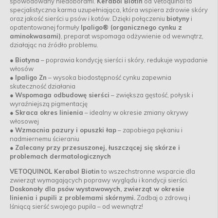
spowodowany niedoborami.
Kerabol Biotin
od Vetoquinol to
specjalistyczna karma uzupełniająca, która wspiera zdrowie skóry
oraz jakość sierści u psów i kotów. Dzięki połączeniu
biotyny
i
opatentowanej formuły
Ipaligo® (organicznego cynku z
aminokwasami)
, preparat wspomaga odżywienie od wewnątrz,
działając na źródło problemu.
●
Biotyna
– poprawia kondycję sierści i skóry, redukuje wypadanie
włosów
●
Ipaligo Zn
– wysoka biodostępność cynku zapewnia
skuteczność działania
●
Wspomaga odbudowę sierści
– zwiększa gęstość, połysk i
wyraźniejszą pigmentację
●
Skraca okres linienia
– idealny w okresie zmiany okrywy
włosowej
●
Wzmacnia pazury i opuszki łap
– zapobiega pękaniu i
nadmiernemu ścieraniu
●
Zalecany przy przesuszonej, łuszczącej się skórze i
problemach dermatologicznych
VETOQUINOL Kerabol Biotin
to wszechstronne wsparcie dla
zwierząt wymagających poprawy wyglądu i kondycji sierści.
Doskonały dla psów wystawowych, zwierząt w okresie
linienia i pupili z problemami skórnymi.
Zadbaj o zdrową i
lśniącą sierść swojego pupila – od wewnątrz!