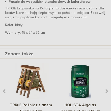
Pasuje do wszystkich standardowych kaloryferów
TRIXIE Legowisko na Kaloryfer
to
doskonałe rozwiązanie dla
kotów
, które kochają ciepło i wysoko położone miejsca.
Zapewnij
swojemu pupilowi komfort i wygodę w zimowe dni!
Kolor:
biały
Wymiary:
45 x 24 x 31 cm
Zobacz także
ic
TRIXIE Paśnik z sianem
HOLISTA Alga as
C