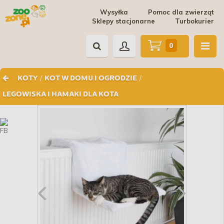
Wysyłka
Pomoc dla zwierząt
Sklepy stacjonarne
Turbokurier
0
/
/
KOTY
KOT W DOMU I OGRODZIE
LEGOWISKA I HAMAKI DLA KOTA