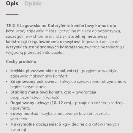
Opis
Opinie
TRIXIE Legowisko na Kaloryfer
to
komfortowy hamak dla
kota
, który zapewnia ciepłe i przytulne miejsce do odpoczynku,
szczególnie w chłodne dni. Dzięki
stabilnej metalowej
konstrukcji
i
regulowanemu uchwytowi
, legowisko pasuje do
wszystkich standardowych kaloryferów
, tworząc bezpieczną i
wygodną przestrzeń dla pupila.
Cechy produktu:
Miękkie pluszowe obicie (poliester)
– przyjemne w dotyku,
zapewnia maksymalny komfort.
Zdejmowany pokrowiec
– łatwy do czyszczenia i utrzymania w
higienicznym stanie.
Stabilna metalowa konstrukcja
– gwarantuje
bezpieczeństwo i trwałość.
Regulowany uchwyt (10–12 cm)
– pasuje do każdego rodzaju
kaloryfera.
Łatwy montaż
– szybkie mocowanie bez konieczności
wiercenia.
Maksymalne obciążenie: 5 kg
– idealne dla kotów i małych
zwierząt.