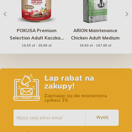
ce
POKUSA Premium
ARION Maintenance
)
Selection Adult Kaczka z
Chicken Adult Medium
gęsią
16,50 zł - 26,80 zł
34,50 zł - 167,80 zł
Łap rabat na
zakupy!
Zapisując się do newslettera
zyskasz 3%
Wyślij