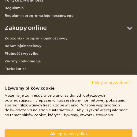
Polityka prywatności
Regulamin
Regulamin programu lojalnościowego
Zakupy online
Zoozonki - program lojalnościowy
Rabat lojalnościowy
Płatność i wysyłka
Zwroty i reklamacje
Turbokurier
Sklepy stacjonarne
Polityka prywatności
Używamy plików cookie
Adresy sklepów stacjonarnych
Możemy je zamieścić w celu analizy danych dotyczących
Godziny otwarcia sklepów
odwiedzających, ulepszenia naszej strony internetowej, pokazania
spersonalizowanych treści i zapewnienia Państwu wspaniałego
Aplikacja zoozone.pl
doświadczenia na stronie internetowej. Aby uzyskać więcej informacji
Zwroty i reklamacje
na temat plików cookie, których używamy, otwórz ustawienia.
Akceptuj wszystko