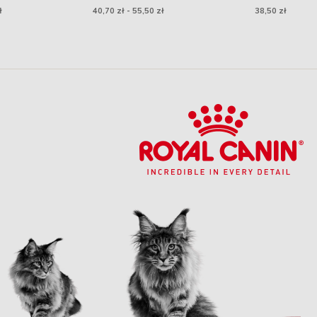
dwupaskową regulacją -
Smart 20 Biały
ł
40,70 zł - 55,50 zł
38,50 zł
miętowe