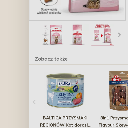
Zobacz także
BALTICA PRZYSMAKI
8in1 Przysma
REGIONÓW Kot dorosły
Flavour Skewe