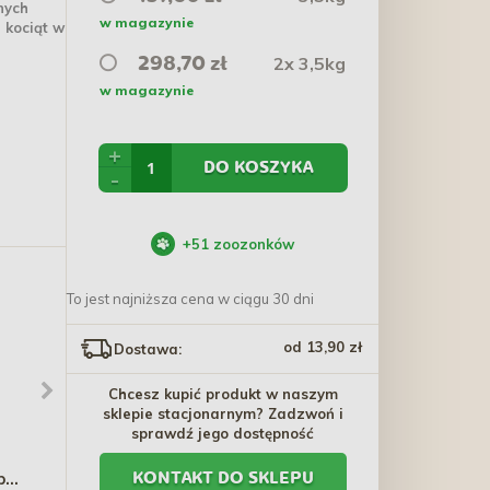
nych
w magazynie
 kociąt w
2x 3,5kg
298,70 zł
w magazynie
+
DO KOSZYKA
-
+
51
zoozonków
To jest najniższa cena w ciągu 30 dni
od 13,90 zł
Dostawa:
Chcesz kupić produkt w naszym
sklepie stacjonarnym? Zadzwoń i
sprawdź jego dostępność
TETRA Cichlid Sticks 250
TIVO Specjał zielarza
p
ml
KONTAKT DO SKLEPU