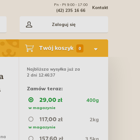
Pn - Pt 9:00 - 17:00
Kontakt
(42) 235 16 66
Zaloguj się
Twój koszyk
0
Najbliższa wysyłka już za
2 dni 12:46:36
a
Zamów teraz:
a
400g
29,00 zł
w magazynie
2kg
117,00 zł
w magazynie
ana
3,5kg
157,60 zł