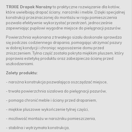
TRIXIE Drapak Narożny
to praktyczne rozwiązanie dla kotów,
które uwielbiają drapać ściany, narożniki i meble. Dzięki specjalnej
konstrukcji przeznaczonej do montażu w rogu pomieszczenia
pozwala efektywnie wykorzystać przestrzeń, jednocześnie
zapewniając pupilowi wygodne miejsce do pielęgnacji pazurów.
Powierzchnia wykonana z trwałego sizalu doskonale sprawdza
się podczas codziennego drapania, pomagając utrzymać pazury
w dobrej kondycji i chroniąc wyposażenie domu przed
zniszczeniem. Tylna część została pokryta miękkim pluszem, który
poprawia estetykę produktu oraz zabezpiecza ścianę przed
uszkodzeniami.
Zalety produktu:
- narożna konstrukcja pozwalająca oszczędzać miejsce,
- trwała powierzchnia sizalowa do pielęgnacji pazurów,
- pomaga chronić meble i ściany przed drapaniem,
- miękkie pluszowe wykończenie tylnej części,
- możliwość montażu w narożniku pomieszczenia,
- stabilna i wytrzymała konstrukcja,