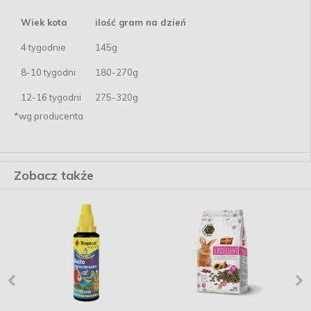
Wiek kota
ilość gram na dzień
4 tygodnie
145g
8-10 tygodni
180-270g
12-16 tygodni
275-320g
*wg producenta
Zobacz także