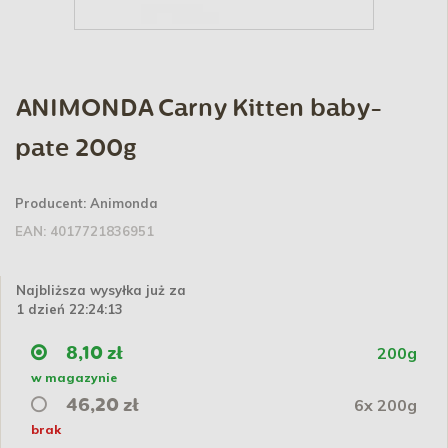
ANIMONDA Carny Kitten baby-
pate 200g
Producent:
Animonda
EAN:
4017721836951
Najbliższa wysyłka już za
1 dzień 22:24:12
200g
8,10 zł
w magazynie
6x 200g
46,20 zł
brak