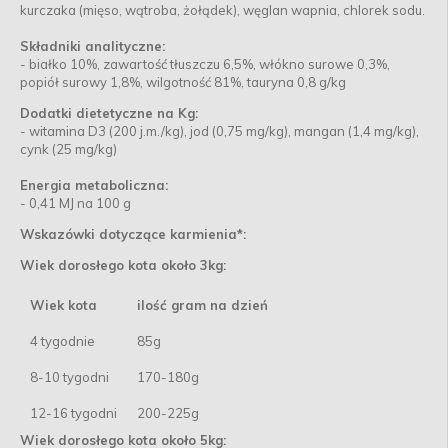
kurczaka (mięso, wątroba, żołądek), węglan wapnia, chlorek sodu.
Składniki analityczne:
- białko 10%, zawartość tłuszczu 6,5%, włókno surowe 0,3%,
popiół surowy 1,8%, wilgotność 81%, tauryna 0,8 g/kg
Dodatki dietetyczne na Kg:
- witamina D3 (200 j.m./kg), jod (0,75 mg/kg), mangan (1,4 mg/kg),
cynk (25 mg/kg)
Energia metaboliczna:
- 0,41 MJ na 100 g
Wskazówki dotyczące karmienia*:
Wiek dorosłego kota około 3kg:
Wiek kota
ilość gram na dzień
4 tygodnie
85g
8-10 tygodni
170-180g
12-16 tygodni
200-225g
Wiek dorosłego kota około 5kg: