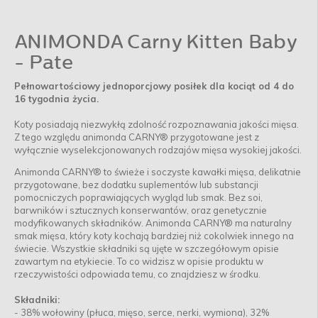
ANIMONDA Carny Kitten Baby
- Pate
Pełnowartościowy jednoporcjowy posiłek dla kociąt od 4 do
16 tygodnia życia.
Koty posiadają niezwykłą zdolność rozpoznawania jakości mięsa.
Z tego względu animonda CARNY® przygotowane jest z
wyłącznie wyselekcjonowanych rodzajów mięsa wysokiej jakości.
Animonda CARNY® to świeże i soczyste kawałki mięsa, delikatnie
przygotowane, bez dodatku suplementów lub substancji
pomocniczych poprawiających wygląd lub smak. Bez soi,
barwników i sztucznych konserwantów, oraz genetycznie
modyfikowanych składników. Animonda CARNY® ma naturalny
smak mięsa, który koty kochają bardziej niż cokolwiek innego na
świecie. Wszystkie składniki są ujęte w szczegółowym opisie
zawartym na etykiecie. To co widzisz w opisie produktu w
rzeczywistości odpowiada temu, co znajdziesz w środku.
Składniki:
- 38% wołowiny (płuca, mięso, serce, nerki, wymiona), 32%