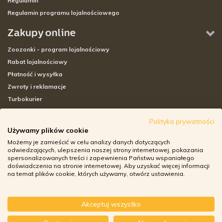
Regulamin
Regulamin programu lojalnościowego
Zakupy online
Zoozonki - program lojalnościowy
Rabat lojalnościowy
Płatność i wysyłka
Zwroty i reklamacje
Turbokurier
Sklepy stacjonarne
Polityka prywatności
Używamy plików cookie
Adresy sklepów stacjonarnych
Możemy je zamieścić w celu analizy danych dotyczących
Godziny otwarcia sklepów
odwiedzających, ulepszenia naszej strony internetowej, pokazania
spersonalizowanych treści i zapewnienia Państwu wspaniałego
Aplikacja zoozone.pl
doświadczenia na stronie internetowej. Aby uzyskać więcej informacji
Zwroty i reklamacje
na temat plików cookie, których używamy, otwórz ustawienia.
Akceptuj wszystko
© ZOOZONE.PL 2018