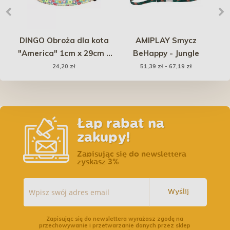
any
DINGO Obroża dla kota
AMIPLAY Smycz
"America" 1cm x 29cm -
BeHappy - Jungle
Ś
Floryda
U
24,20 zł
51,39 zł - 67,19 zł
Łap rabat na
zakupy!
Zapisując się do newslettera
zyskasz 3%
Wyślij
Zapisując się do newslettera wyrażasz zgodę na
przechowywanie i przetwarzanie danych przez sklep