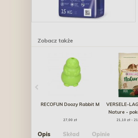
Zobacz także
RECOFUN Doozy Rabbit M
VERSELE-LAG
Nature - po
mysze
27,00 zł
21,10 zł - 21
Opis
Skład
Opinie