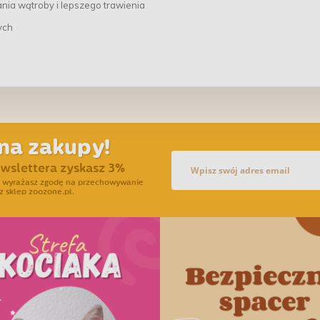
nia wątroby i lepszego trawienia
ych
na zakupy!
ewslettera zyskasz 3%
ra wyrażasz zgodę na przechowywanie
z sklep zoozone.pl.