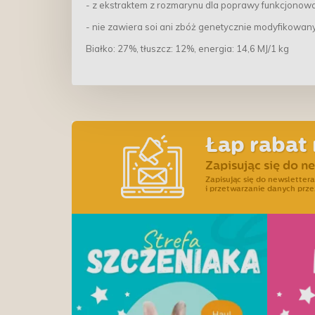
- z ekstraktem z rozmarynu dla poprawy funkcjonowa
- nie zawiera soi ani zbóż genetycznie modyfikowan
Białko: 27%, tłuszcz: 12%, energia: 14,6 MJ/1 kg
Łap rabat 
Zapisując się do n
Zapisując się do newslette
i przetwarzanie danych prze