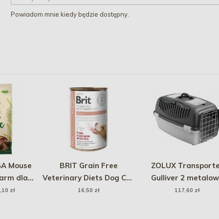
Powiadom mnie kiedy będzie dostępny.
A Mouse
BRIT Grain Free
ZOLUX Transporte
karm dla
Veterinary Diets Dog Can
Gulliver 2 metalo
k
Renal 400g
drzwi - jasnoszary
,10 zł
16,50 zł
117,60 zł
ciemnoszary