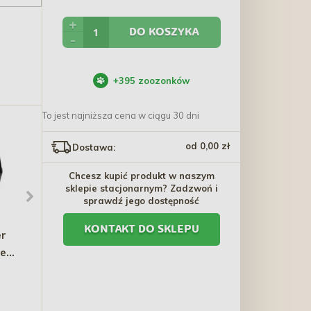
+
DO KOSZYKA
-
+
395
zoozonków
To jest najniższa cena w ciągu 30 dni
od 0,00 zł
Dostawa:
Chcesz kupić produkt w naszym
sklepie stacjonarnym? Zadzwoń i
sprawdź jego dostępność
KONTAKT DO SKLEPU
r
BRIT PREMIUM Cat
BEAPHAR Laveta Super
we
Creamy Treats with
Multi Vitamin 50ml
 /
Chicken 6x15g
14,40 zł
47,20 zł