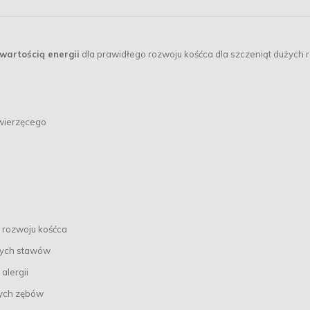
wartością energii
dla prawidłego rozwoju kośćca dla szczeniąt dużych 
wierzęcego
o rozwoju kośćca
owych stawów
alergii
wych zębów