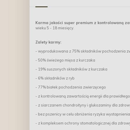
Karma jakości super premium z kontrolowaną za
wieku 5 - 18 miesięcy.
Zalety karmy:
- wyprodukowana z 75% składników pochodzenia z
- 50% świeżego mięsa z kurczaka
- 19% suszonych składników z kurczaka
- 6% składników z ryb
- 77% białek pochodzenia zwierzęcego
- z kontrolowaną zawartością energii dla prawidłeg
- z siarczanem chondroityny i glukozaminy dla zdr
- bez pszenicy w celu obniżenia ryzyka wystapnienia 
- z kompleksem ochrony stomatologicznej dla zdro