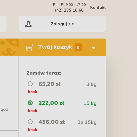
Pn - Pt 9:00 - 17:00
Kontakt
(42) 235 16 66
Zaloguj się
Twój koszyk
0
Zamów teraz:
3 kg
65,20 zł
brak
15 kg
222,00 zł
iąca
brak
2x 15kg
436,00 zł
brak