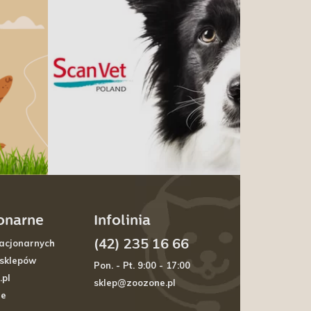
jonarne
Infolinia
(42) 235 16 66
acjonarnych
 sklepów
Pon. - Pt. 9:00 - 17:00
.pl
sklep@zoozone.pl
je