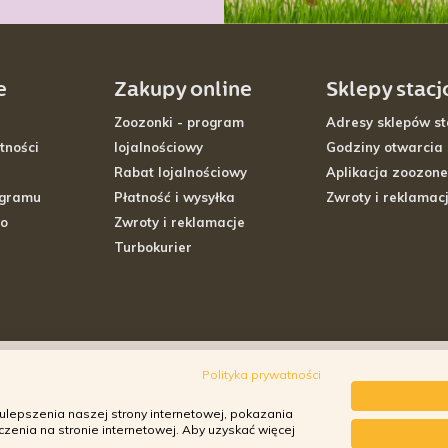
e
Zakupy online
Sklepy stac
Zoozonki - program
Adresy sklepów st
tności
lojalnościowy
Godziny otwarcia
Rabat lojalnościowy
Aplikacja zoozone
ogramu
Płatność i wysyłka
Zwroty i reklamac
go
Zwroty i reklamacje
Turbokurier
Polityka prywatności
ulepszenia naszej strony internetowej, pokazania
enia na stronie internetowej. Aby uzyskać więcej