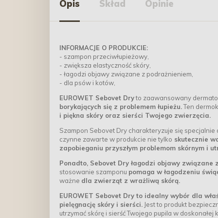
Opis
Skład
Opinie
INFORMACJE O PRODUKCIE:
- szampon przeciwłupieżowy,
- zwiększa elastyczność skóry,
- łagodzi objawy związane z podrażnieniem,
- dla psów i kotów,
EUROWET Sebovet Dry
to zaawansowany dermatol
borykających się z problemem łupieżu.
Ten dermok
i piękna skóry oraz sierści Twojego zwierzęcia.
Szampon Sebovet Dry charakteryzuje się specjalnie 
czynne zawarte w produkcie nie tylko
skutecznie wa
zapobieganiu przyszłym problemom skórnym i ut
Ponadto, Sebovet Dry łagodzi objawy związane z
stosowanie szamponu
pomaga w łagodzeniu świąd
ważne
dla zwierząt z wrażliwą skórą.
EUROWET Sebovet Dry to idealny wybór dla właśc
pielęgnację skóry i sierści.
Jest to produkt bezpiecz
utrzymać skórę i sierść Twojego pupila w doskonałej k