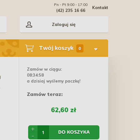
Pn - Pt 9:00 - 17:00
Kontakt
(42) 235 16 66
Zaloguj się
Twój koszyk
0
Zamów w ciągu:
08:34:57
n
a dzisiaj wyślemy paczkę!
w
Zamów teraz:
62,60 zł
+
DO KOSZYKA
-