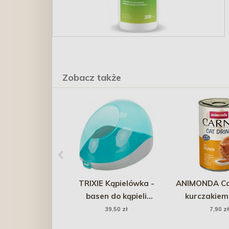
Zobacz także
TRIXIE Kąpielówka -
ANIMONDA Cat
basen do kąpieli
kurczakiem
piaskowych - szynszyle,
39,50 zł
7,90 zł
koszatniczki