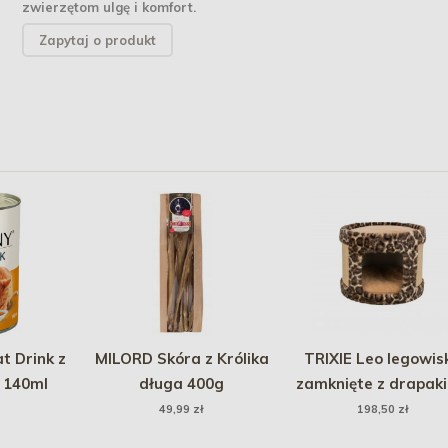
zwierzętom ulgę i komfort.
Zapytaj o produkt
 Drink z
MILORD Skóra z Królika
TRIXIE Leo legowis
 140ml
długa 400g
zamknięte z drapak
dla kota brązowe 3
49,99 zł
198,50 zł
30cm