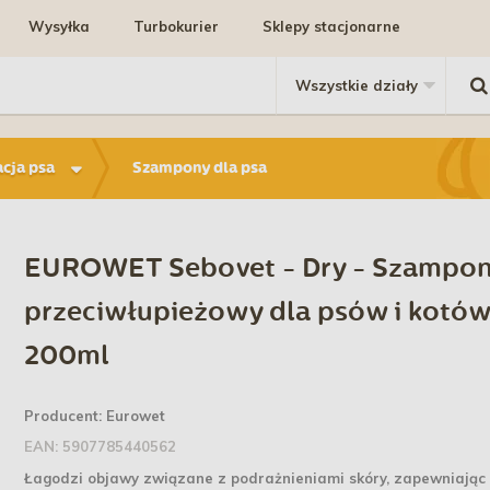
Wysyłka
Turbokurier
Sklepy stacjonarne
acja psa
Szampony dla psa
EUROWET Sebovet - Dry - Szampo
przeciwłupieżowy dla psów i kotó
200ml
Producent:
Eurowet
EAN:
5907785440562
Łagodzi objawy związane z podrażnieniami skóry, zapewniając