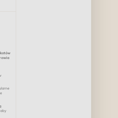
 kotów
rowia
w
larne
ie
ą
 aby