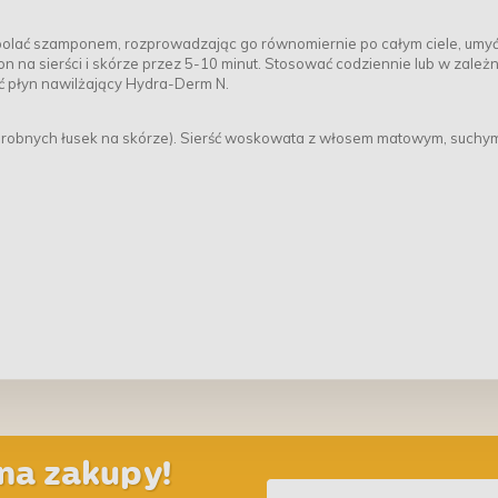
polać szamponem, rozprowadzając go równomiernie po całym ciele, umyć
 na sierści i skórze przez 5-10 minut. Stosować codziennie lub w zależn
yć płyn nawilżający Hydra-Derm N.
i drobnych łusek na skórze). Sierść woskowata z włosem matowym, suchym
na zakupy!