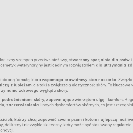
ogiczny szampon przeciwłupieżowy,
stworzony specjalnie dla psów i
osmetyk weterynaryjny jest idealnym rozwiązaniem
dla utrzymania zd
dobraną formułą, która
wspomaga prawidłowy stan naskórka.
Związki
lczą z łupieżem,
ale także zwiększają elastyczność skóry. To kluczowe 
rzymaniu zdrowego wyglądu skóry.
 podrażnieniami skóry, zapewniając zwierzętom ulgę i komfort.
Regu
u, zaczerwienienia
i innych dyskomfortów skórnych, co jest szczególn
icieli, którzy chcą zapewnić swoim psom i kotom najlepszą możliw
ny, delikatny i niezwykle skuteczny, który może być stosowany regularnie,
ondycji.