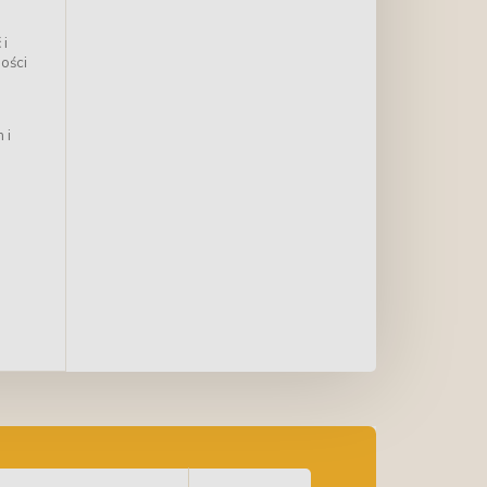
 i
ości
 i