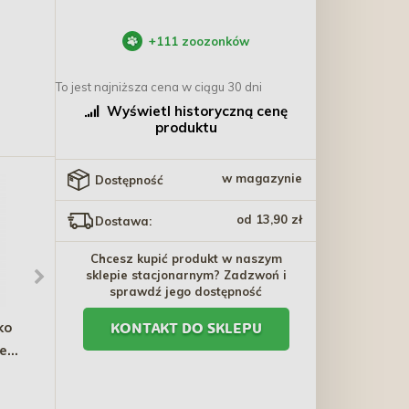
+
111
zoozonków
To jest najniższa cena w ciągu 30 dni
Wyświetl historyczną cenę
produktu
w magazynie
Dostępność
od 13,90 zł
Dostawa:
Chcesz kupić produkt w naszym
sklepie stacjonarnym? Zadzwoń i
sprawdź jego dostępność
ko
SCHESIR CAT Tuna fillet
TRIXIE Piłka miętowa
KONTAKT DO SKLEPU
iem
with ham in jelly (puszka)
7cm
8 x
8,30 zł - 85,20 zł
0,00 zł