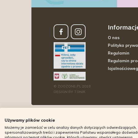
Informacj
O nas
Polityka prywa
Regulamin
Regulamin pr
lojalnościowe
© ZOOZONE.PL 2018
DESIGN BY TONIK
Używamy plików cookie
Możemy je zamieścić w celu analizy danych dotyczących odwiedzających, 
spersonalizowanych treści i zapewnienia Państwu wspaniałego doświadcz
informacji na temat plików cookie, których używamy, otwórz ustawienia.