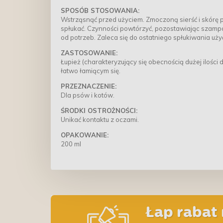
SPOSÓB STOSOWANIA:
Wstrząsnąć przed użyciem. Zmoczoną sierść i skórę 
spłukać. Czynności powtórzyć, pozostawiając szampon
od potrzeb. Zaleca się do ostatniego spłukiwania uż
ZASTOSOWANIE:
Łupież (charakteryzujący się obecnością dużej ilośc
łatwo łamiącym się.
PRZEZNACZENIE:
Dla psów i kotów.
ŚRODKI OSTROŻNOŚCI:
Unikać kontaktu z oczami.
OPAKOWANIE:
200 ml
Łap rabat 