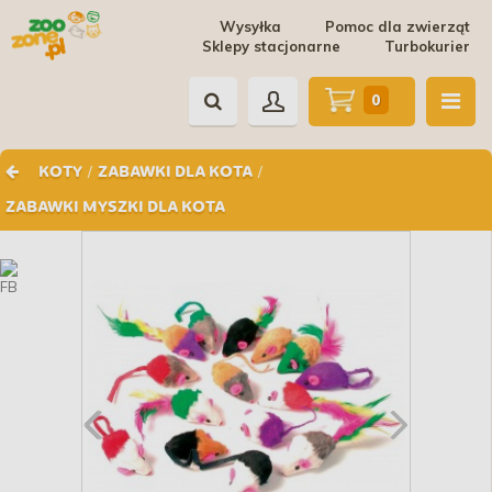
Wysyłka
Pomoc dla zwierząt
Sklepy stacjonarne
Turbokurier
0
/
/
KOTY
ZABAWKI DLA KOTA
ZABAWKI MYSZKI DLA KOTA