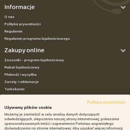
Informacje
O nas
Polityka prywatności
Regulamin
Regulamin programu lojalnościowego
Zakupy online
Zoozonki - program lojalnościowy
Rabat lojalnościowy
Płatność i wysyłka
Zwroty i reklamacje
Turbokurier
Sklepy stacjonarne
Polityka prywatności
Używamy plików cookie
Adresy sklepów stacjonarnych
Możemy je zamieścić w celu analizy danych dotyczących
Godziny otwarcia sklepów
odwiedzających, ulepszenia naszej strony internetowej, pokazania
spersonalizowanych treści i zapewnienia Państwu wspaniałego
Aplikacja zoozone.pl
doświadczenia na stronie internetowej. Aby uzyskać więcej informacji