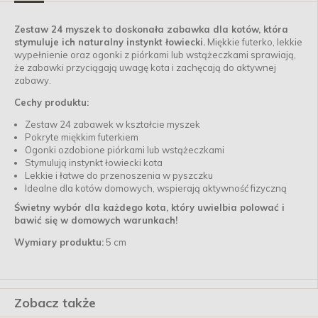
Zestaw 24 myszek to doskonała zabawka dla kotów, która
stymuluje ich naturalny instynkt łowiecki.
Miękkie futerko, lekkie
wypełnienie oraz ogonki z piórkami lub wstążeczkami sprawiają,
że zabawki przyciągają uwagę kota i zachęcają do aktywnej
zabawy.
Cechy produktu:
Zestaw 24 zabawek w kształcie myszek
Pokryte miękkim futerkiem
Ogonki ozdobione piórkami lub wstążeczkami
Stymulują instynkt łowiecki kota
Lekkie i łatwe do przenoszenia w pyszczku
Idealne dla kotów domowych, wspierają aktywność fizyczną
Świetny wybór dla każdego kota, który uwielbia polować i
bawić się w domowych warunkach!
Wymiary produktu:
5 cm
Zobacz także