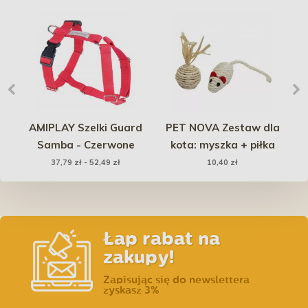
ża
AMIPLAY Szelki Guard
PET NOVA Zestaw dla
y
Samba - Czerwone
kota: myszka + piłka
p
37,79 zł - 52,49 zł
10,40 zł
Łap rabat na
zakupy!
Zapisując się do newslettera
zyskasz 3%