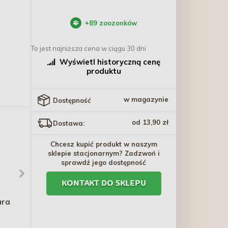
+
89
zoozonków
To jest najniższa cena w ciągu 30 dni
Wyświetl historyczną cenę
produktu
w magazynie
Dostępność
od 13,90 zł
Dostawa:
Chcesz kupić produkt w naszym
sklepie stacjonarnym? Zadzwoń i
sprawdź jego dostępność
KONTAKT DO SKLEPU
ura
TRIXIE BE NORDIC
TRIXIE Szczotka zgrzebło
Obroża, bardzo szeroka -
dla gryzoni 6 x 10cm
czarny
45,90 zł - 51,80 zł
17,50 zł