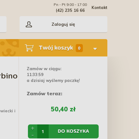
Pn - Pt 9:00 - 17:00
Kontakt
(42) 235 16 66
Zaloguj się
Twój koszyk
0
Zamów w ciągu:
11:33:59
rbino
a dzisiaj wyślemy paczkę!
Zamów teraz:
50,40 zł
wiecki i
+
DO KOSZYKA
-