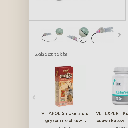
Zobacz także
VITAPOL Smakers dla
VETEXPERT Ka
gryzoni i królików -
psów i kotów -
popcorn 2 szt.
60 kap
10,30 zł
93,90 z