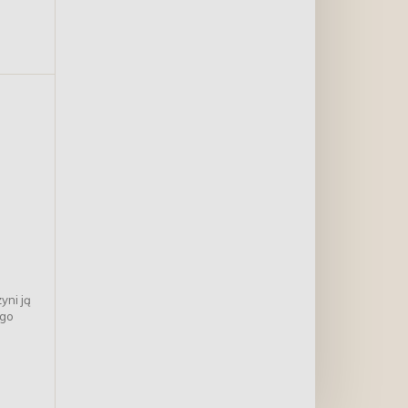
.
yni ją
ego