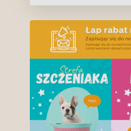
Łap rabat 
Zapisując się do n
Zapisując się do newslette
i przetwarzanie danych prze