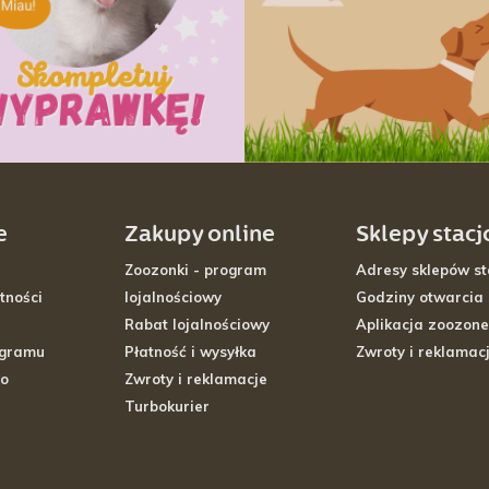
e
Zakupy online
Sklepy stac
Zoozonki - program
Adresy sklepów st
tności
lojalnościowy
Godziny otwarcia
Rabat lojalnościowy
Aplikacja zoozone
ogramu
Płatność i wysyłka
Zwroty i reklamac
go
Zwroty i reklamacje
Turbokurier