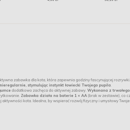
85g
aktywna zabawka dla kota, która zapewnia godziny fascynującej rozrywki
ieregularnie, stymulując instynkt łowiecki Twojego pupila
.
gumce
dodatkowo zachęca do aktywnej zabawy.
Wykonana z trwałego
użytkowanie.
Zabawka działa na baterie
1 × AA
(brak w zestawie), co cz
aktywności kota. Idealna, by wspierać rozwój fizyczny i umysłowy Twoj