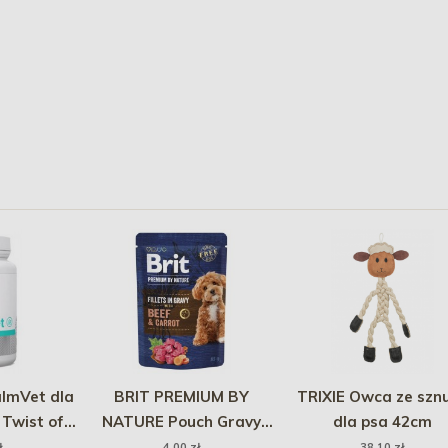
lmVet dla
BRIT PREMIUM BY
TRIXIE Owca ze szn
 Twist off
NATURE Pouch Gravy
dla psa 42cm
s.
Fillets Beef and Carrot
ł
4,00 zł
38,10 zł