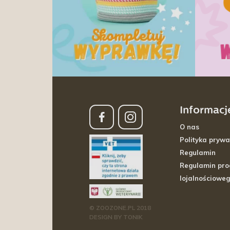
Informacj
O nas
Polityka prywa
Regulamin
Regulamin pr
lojalnościowe
© ZOOZONE.PL 2018
DESIGN BY TONIK