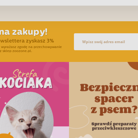
na zakupy!
ewslettera zyskasz 3%
ra wyrażasz zgodę na przechowywanie
z sklep zoozone.pl.