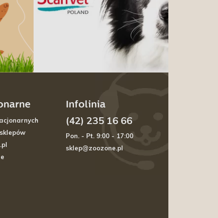
jonarne
Infolinia
(42) 235 16 66
acjonarnych
 sklepów
Pon. - Pt. 9:00 - 17:00
.pl
sklep@zoozone.pl
je