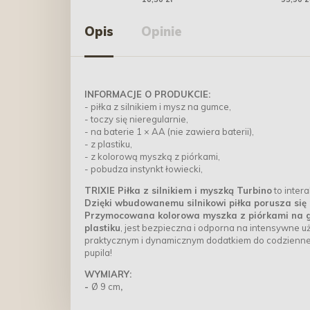
Opis
Opinie
INFORMACJE O PRODUKCIE:
- piłka z silnikiem i mysz na gumce,
- toczy się nieregularnie,
- na baterie 1 × AA (nie zawiera baterii),
- z plastiku,
- z kolorową myszką z piórkami,
- pobudza instynkt łowiecki,
TRIXIE Piłka z silnikiem i myszką Turbino
to inter
Dzięki wbudowanemu silnikowi piłka porusza się n
Przymocowana kolorowa myszka z piórkami na 
plastiku
, jest bezpieczna i odporna na intensywne 
praktycznym i dynamicznym dodatkiem do codziennej 
pupila!
WYMIARY:
-
Ø 9 cm
,