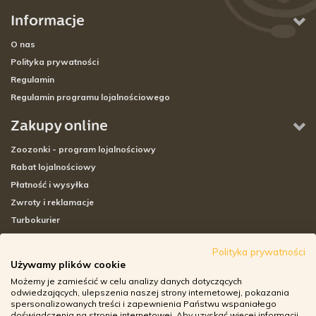
Informacje
O nas
Polityka prywatności
Regulamin
Regulamin programu lojalnościowego
Zakupy online
Zoozonki - program lojalnościowy
Rabat lojalnościowy
Płatność i wysyłka
Zwroty i reklamacje
Turbokurier
Sklepy stacjonarne
Polityka prywatności
Używamy plików cookie
Adresy sklepów stacjonarnych
Możemy je zamieścić w celu analizy danych dotyczących
Godziny otwarcia sklepów
odwiedzających, ulepszenia naszej strony internetowej, pokazania
spersonalizowanych treści i zapewnienia Państwu wspaniałego
Aplikacja zoozone.pl
doświadczenia na stronie internetowej. Aby uzyskać więcej informacji