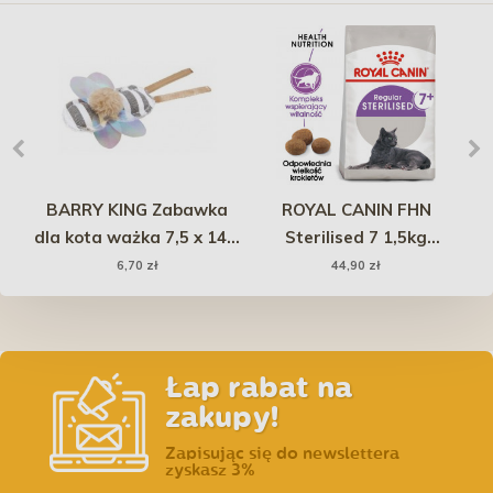
i
BARRY KING Zabawka
ROYAL CANIN FHN
IN
dla kota ważka 7,5 x 14,5
Sterilised 7 1,5kg
a
cm
PROMO Uszkodzenie
6,70 zł
44,90 zł
ubytek
Łap rabat na
zakupy!
Zapisując się do newslettera
zyskasz 3%