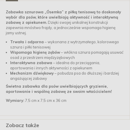
Zabawka sznurowa „Ósemka” z piłką tenisową to doskonały
wybór dla psów, które uwielbiają aktywność i interaktywną
zabawę z opiekunem.
Dzięki swojej unikalnej konstrukcji
zapewnia mnóstwo frajdy, a jednocześnie wspomaga higienę
jamy ustnej.
Trwała i odporna
– wykonana z wytrzymałego, kolorowego
sznura i piłki tenisowej
Wspomaga higienę zębów
– włókna sznura pomagają usuwać
osad z przestrzeni międzyzębowych
Interaktywna zabawa
– idealna do przeciągania,
aportowania i innych aktywności z opiekunem
Mechanizm dźwiękowy
– pobudza psa do dłuższej i bardziej
angażującej zabawy
Świetna zabawka dla psów uwielbiających gryzienie,
aportowanie i wspólną zabawę ze swoim właścicielem!
Wymiary:
7,5 cm x 7,5 cm x 36 cm
Zobacz także