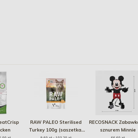
atCrisp
RAW PALEO Sterilised
RECOSNACK Zabawka
icken
Turkey 100g (saszetka)
sznurem Minnie
indyk
5,00 zł
9,60 zł - 103,20 zł
66,60 zł