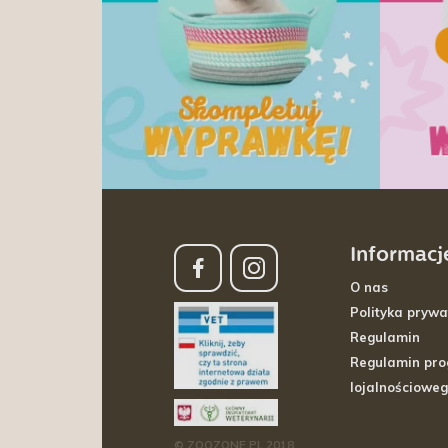
Informacj
O nas
Polityka prywa
Regulamin
Regulamin pr
lojalnościowe
© ZOOZONE.PL 2018