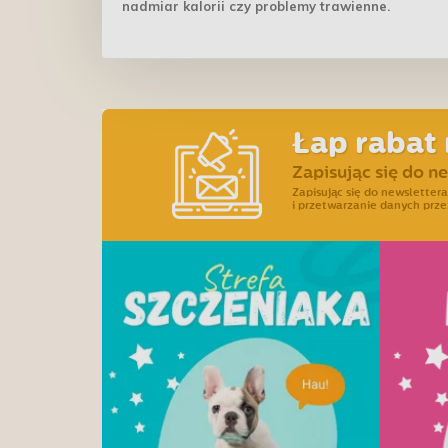
nadmiar kalorii czy problemy trawienne.
Łap rabat 
Zapisując się do n
Zapisując się do newslette
i przetwarzanie danych prze