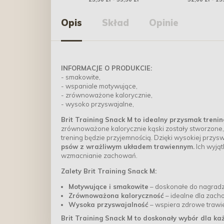
Opis
Skład
Opinie
INFORMACJE O PRODUKCIE:
- smakowite,
- wspaniale motywujące,
- zrównoważone kalorycznie,
- wysoko przyswajalne,
Brit Training Snack M to idealny przysmak treni
zrównoważone kalorycznie kąski zostały stworzone,
trening będzie przyjemnością. Dzięki wysokiej przys
psów z wrażliwym układem trawiennym.
Ich wyjąt
wzmacnianie zachowań.
Zalety Brit Training Snack M:
Motywujące i smakowite
– doskonałe do nagradz
Zrównoważona kaloryczność
– idealne dla zach
Wysoka przyswajalność
– wspiera zdrowe trawie
Brit Training Snack M to doskonały wybór dla ka