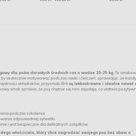
ngowy dla psów dorosłych średnich ras o wadze 10-25 kg.
Te smakowi
 by skutecznie motywować podczas nauki i ćwiczeń, sprawiając, że każd
wajalności składników, przysmaki Brit
są lekkostrawne i idealne nawet 
kowy smak sprawia, że psy chętnie się nimi zajadają, co ułatwia pozytyw
ania podczas szkolenia.
owania odpowiedniej sylwetki.
nie i jest bezpieczne dla delikatnych żołądków.
żdego właściciela, który chce nagradzać swojego psa bez obaw o