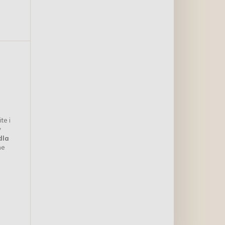
te i
y
dla
ne