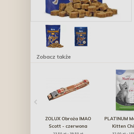
Zobacz także
ZOLUX Obroża IMAO
PLATINUM Me
Scott - czerwona
Kitten Ch
23,50 zł - 39,50 zł
32,00 zł - 15