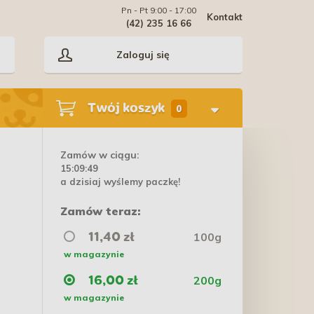
Pn - Pt 9:00 - 17:00
Kontakt
(42) 235 16 66
Zaloguj się
Twój koszyk
0
Zamów w ciągu:
15:09:49
a dzisiaj wyślemy paczkę!
Zamów teraz:
100g
11,40 zł
w magazynie
200g
16,00 zł
w magazynie