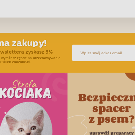
na zakupy!
ewslettera zyskasz 3%
ra wyrażasz zgodę na przechowywanie
z sklep zoozone.pl.