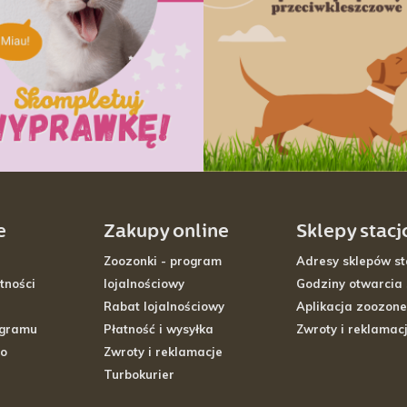
e
Zakupy online
Sklepy stac
Zoozonki - program
Adresy sklepów st
tności
lojalnościowy
Godziny otwarcia
Rabat lojalnościowy
Aplikacja zoozone
ogramu
Płatność i wysyłka
Zwroty i reklamac
go
Zwroty i reklamacje
Turbokurier