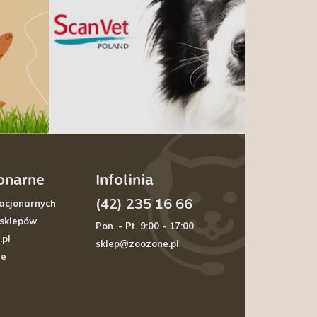
jonarne
Infolinia
(42) 235 16 66
acjonarnych
 sklepów
Pon. - Pt. 9:00 - 17:00
.pl
sklep@zoozone.pl
je