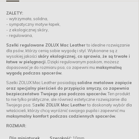
ZALETY:
- wytrzymała, solidna,
- sympatyczny motyw łapek,
- z ekologicznej skóry,
- regulowana,
Szelki regulowane ZOLUX Mac Leather
to idealne rozwiązanie
dla psów, którzy cenią sobie wygodę i styl. Wykonane są z
wysokiej jakości
skóry ekologicznej, co sprawia, że są trwałe i
łatwe w pielęgnacji.
Dzięki regulowanym paskom, możesz
dopasować je do rozmiaru psa, co zapewni mu
maksymalną
wygodę podczas spacerów.
Szelki ZOLUX Mac Leather posiadają
solidne metalowe zapięcie
oraz specjalny pierścień do przypięcia smyczy, co zapewnia
bezpieczeństwo Twojego psa podczas spacerów.
Ten produkt
to nie tylko praktyczne, ale również estetyczne rozwiązanie dla
Twojego psa. S
zelki ZOLUX Mac Leather
to doskonały wybór dla
właścicieli, którzy chcą wyróżnić swojego pupila i zapewnić mu
maksymalny komfort podczas codziennych spacerów.
ROZMIAR:
Dla miniaturek
Szerokość:
10mm