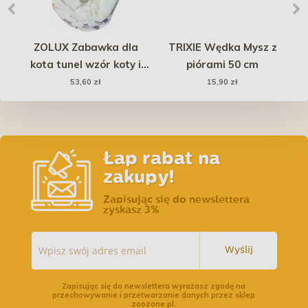
ika
ZOLUX Zabawka dla
TRIXIE Wędka Mysz z
kota tunel wzór koty i
piórami 50 cm
p
myszy Chatouille 100cm
53,60 zł
15,90 zł
Łap rabat na
zakupy!
Zapisując się do newslettera
zyskasz 3%
Wyślij
Zapisując się do newslettera wyrażasz zgodę na
przechowywanie i przetwarzanie danych przez sklep
zoozone.pl.