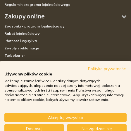
Regulamin programu lojalnościowego
Zakupy online
Zoozonki - program lojalnościowy
Rabat lojalnościowy
Płatność i wysyłka
Zwroty i reklamacje
Turbokurier
Sklepy stacjonarne
Polityka prywatności
Używamy plików cookie
Adresy sklepów stacjonarnych
Możemy je zamieścić w celu analizy danych dotyczących
Godziny otwarcia sklepów
odwiedzających, ulepszenia naszej strony internetowej, pokazania
spersonalizowanych treści i zapewnienia Państwu wspaniałego
Aplikacja zoozone.pl
doświadczenia na stronie internetowej. Aby uzyskać więcej informacji
Zwroty i reklamacje
na temat plików cookie, których używamy, otwórz ustawienia.
Akceptuj wszystko
© ZOOZONE.PL 2018
-
+
Dostosuj
Nie zgadzam się
DO KOSZYKA