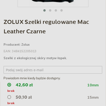
ZOLUX Szelki regulowane Mac
Leather Czarne
Producent:
Zolux
EAN:
3484152205013
Szelki z ekologicznej skóry motyw łapek.
Powiadom mnie kiedy będzie dostępny.
10mm
42,60 zł
brak
15mm
50,10 zł
brak