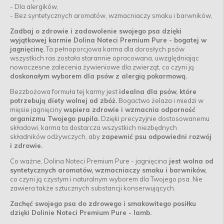
- Dla alergików,
- Bez syntetycznych aromatów, wzmacniaczy smaku i barwników,
Zadbaj o zdrowie i zadowolenie swojego psa dzięki
wyjątkowej karmie Dolina Noteci Premium Pure - bogatej w
jagnięcinę.
Ta pełnoporcjowa karma dla dorosłych psów
wszystkich ras została starannie opracowana, uwzględniając
nowoczesne zalecenia żywieniowe dla zwierząt, co czyni ją
doskonałym wyborem dla psów z alergią pokarmową.
Bezzbożowa formuła tej karmy jest
idealna dla psów, które
potrzebują diety wolnej od zbóż.
Bogactwo żelaza i miedzi w
mięsie jagnięciny
wspiera zdrowie i wzmacnia odporność
organizmu Twojego pupila.
Dzięki precyzyjnie dostosowanemu
składowi, karma ta dostarcza wszystkich niezbędnych
składników odżywczych, aby
zapewnić psu odpowiedni rozwój
i zdrowie.
Co ważne, Dolina Noteci Premium Pure - jagnięcina
jest wolna od
syntetycznych aromatów, wzmacniaczy smaku i barwników,
co czyni ją czystym i naturalnym wyborem dla Twojego psa. Nie
zawiera także sztucznych substancji konserwujących.
Zachęć swojego psa do zdrowego i smakowitego posiłku
dzięki Dolinie Noteci Premium Pure - lamb.