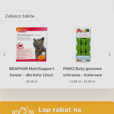
Zobacz także
la
BEAPHAR NutriSupport
PAWZ Buty gumowe
S
l
Senior - dla kota 12szt.
ochronne - Kolorowe
38,20 zł
12,80 zł - 16,90 zł
Łap rabat na