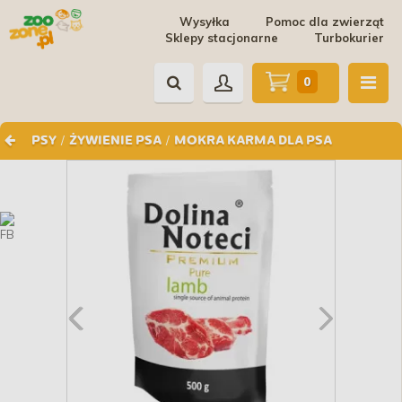
Wysyłka
Pomoc dla zwierząt
Sklepy stacjonarne
Turbokurier
0
/
/
PSY
ŻYWIENIE PSA
MOKRA KARMA DLA PSA