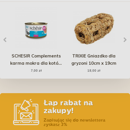
iet
SCHESIR Complements
TRIXIE Gniazdko dla
karma mokra dla kotów
gryzoni 10cm x 19cm
R
kg
tuńczyk w bulionie 70g
7,00 zł
18,00 zł
(puszka)
Łap rabat na
zakupy!
Zapisując się do newslettera
zyskasz 3%