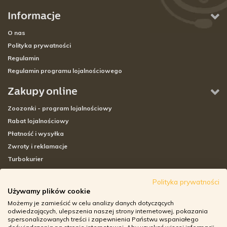
Informacje
O nas
Polityka prywatności
Regulamin
Regulamin programu lojalnościowego
Zakupy online
Zoozonki - program lojalnościowy
Rabat lojalnościowy
Płatność i wysyłka
Zwroty i reklamacje
Turbokurier
Sklepy stacjonarne
Polityka prywatności
Używamy plików cookie
Adresy sklepów stacjonarnych
Możemy je zamieścić w celu analizy danych dotyczących
Godziny otwarcia sklepów
odwiedzających, ulepszenia naszej strony internetowej, pokazania
spersonalizowanych treści i zapewnienia Państwu wspaniałego
Aplikacja zoozone.pl