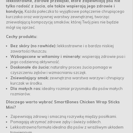
lekkostrawne, zdrowe przekąski, które zapewniają psu nie
tylko radość z żucia, ale także wspierają jego zdrowie i
kondycję.
Każda pałeczka to wyjątkowe połączenie chrupiącego
kurczaka oraz warzywnej warstwy zewnętrznej, tworząc
zniewalającą kompozycję smaków, której Twój pies nie będzie
mógł się oprzeć.
Cechy produktu:
Bez skóry (no rawhide):
lekkostrawne i o bardzo niskiej
zawartości tłuszczu.
Wzbogacone w witaminy i minerały:
wspierają zdrowie psa i
jego codzienną aktywność.
Doskonałe do żucia:
naturalny proces żucia pomaga w
czyszczeniu zębów i wzmacnianiu szczęk.
Zniewalający smak:
zewnętrzna warstwa warzyw i chrupiący
kurczak w środku.
Dla małych ras:
idealny rozmiar przysmaku dla psów małych
rozmiarów.
Dlaczego warto wybrać SmartBones Chicken Wrap Sticks
Mini?
Zapewniają zdrową i smaczną rozrywkę między posiłkami.
Pomagają utrzymać zdrowe zęby i świeży oddech.
Lekkostrawna formuła idealna dla psów z wrażliwym układem
trawiennym.