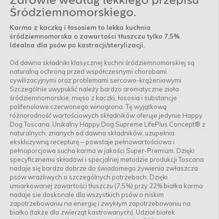
Zdrowie według lekkiego przepisu
Śródziemnomorskiego.
Karma z kaczką i łososiem to lekka kuchnia
śródziemnomorska o zawartości tłuszczu tylko 7,5%.
Idealna dla psów po kastracji/sterylizacji.
Od dawna składniki klasycznej kuchni śródziemnomorskiej są
naturalną ochroną przed współczesnymi chorobami
cywilizacyjnymi oraz problemami sercowo-krążeniowymi.
Szczególnie uwypuklić należy bardzo aromatyczne zioła
śródziemnomorskie, mięso z kaczki, łososia i substancje
polifenolowe czerwonego winogrona. Tę wyjątkową
różnorodność wartościowych składników oferuje jedynie Happy
Dog Toscana. Unikalny Happy Dog Supreme LifePlus Concept® z
naturalnych, znanych od dawna składników, uzupełnia
ekskluzywną recepturę – powstaje pełnowartościowa i
pełnoporcjowa sucha karma w jakości Super-Premium. Dzięki
specyficznemu składowi i specjalnej metodzie produkcji Toscana
nadaje się bardzo dobrze do świadomego żywienia zwłaszcza
psów wrażliwych o szczególnych potrzebach. Dzięki
umiarkowanej zawartości tłuszczu (7,5%) przy 22% białka karma
nadaje sie doskonale dla wszystkich psów o niskim
zapotrzebowaniu na energię i zwykłym zapotrzebowaniu na
białko (także dla zwierząt kastrowanych). Udział białek