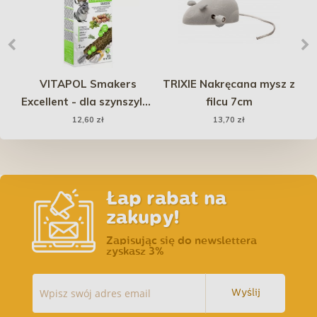
 C
VITAPOL Smakers
TRIXIE Nakręcana mysz z
Excellent - dla szynszyla i
filcu 7cm
wa
koszatniczki 2 szt.
12,60 zł
13,70 zł
Łap rabat na
zakupy!
Zapisując się do newslettera
zyskasz 3%
Wyślij