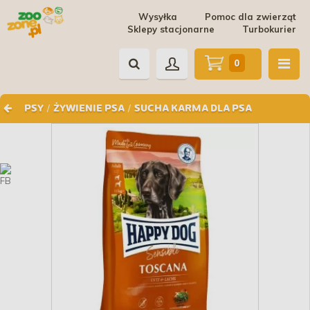
Wysyłka
Pomoc dla zwierząt
Sklepy stacjonarne
Turbokurier
0
/
/
PSY
ŻYWIENIE PSA
SUCHA KARMA DLA PSA