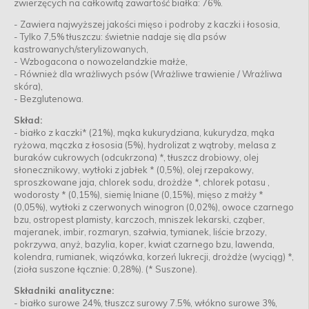
zwierzęcych na całkowitą zawartość białka: 76%.
- Zawiera najwyższej jakości mięso i podroby z kaczki i łososia,
- Tylko 7,5% tłuszczu: świetnie nadaje się dla psów
kastrowanych/sterylizowanych,
- Wzbogacona o nowozelandzkie małże,
- Również dla wrażliwych psów (Wrażliwe trawienie / Wrażliwa
skóra),
- Bezglutenowa.
Skład:
- białko z kaczki* (21%), mąka kukurydziana, kukurydza, mąka
ryżowa, mączka z łososia (5%), hydrolizat z wątroby, melasa z
buraków cukrowych (odcukrzona) *, tłuszcz drobiowy, olej
słonecznikowy, wytłoki z jabłek * (0,5%), olej rzepakowy,
sproszkowane jaja, chlorek sodu, drożdże *, chlorek potasu ,
wodorosty * (0,15%), siemię lniane (0,15%), mięso z małży *
(0,05%), wytłoki z czerwonych winogron (0,02%), owoce czarnego
bzu, ostropest plamisty, karczoch, mniszek lekarski, cząber,
majeranek, imbir, rozmaryn, szałwia, tymianek, liście brzozy,
pokrzywa, anyż, bazylia, koper, kwiat czarnego bzu, lawenda,
kolendra, rumianek, wiązówka, korzeń lukrecji, drożdże (wyciąg) *,
(zioła suszone łącznie: 0,28%). (* Suszone).
Składniki analityczne:
- białko surowe 24%, tłuszcz surowy 7.5%, włókno surowe 3%,