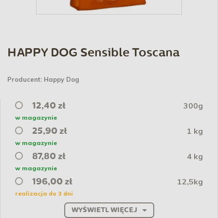
HAPPY DOG Sensible Toscana
Producent:
Happy Dog
300g
12,40 zł
w magazynie
1 kg
25,90 zł
w magazynie
4 kg
87,80 zł
w magazynie
12,5kg
196,00 zł
realizacja do 3 dni
WYŚWIETL WIĘCEJ