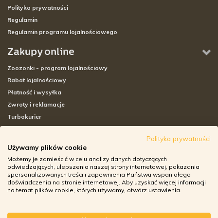
Polityka prywatności
Regulamin
Regulamin programu lojalnościowego
Zakupy online
Zoozonki - program lojalnościowy
Rabat lojalnościowy
Płatność i wysyłka
Zwroty i reklamacje
Turbokurier
Sklepy stacjonarne
Polityka prywatności
Używamy plików cookie
Adresy sklepów stacjonarnych
Możemy je zamieścić w celu analizy danych dotyczących
Godziny otwarcia sklepów
odwiedzających, ulepszenia naszej strony internetowej, pokazania
spersonalizowanych treści i zapewnienia Państwu wspaniałego
Aplikacja zoozone.pl
doświadczenia na stronie internetowej. Aby uzyskać więcej informacji
Zwroty i reklamacje
na temat plików cookie, których używamy, otwórz ustawienia.