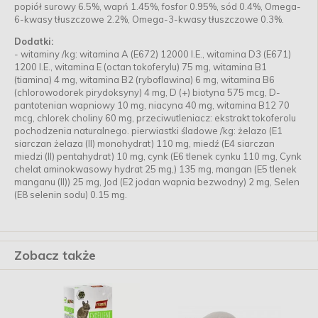
popiół surowy 6.5%, wapń 1.45%, fosfor 0.95%, sód 0.4%, Omega-
6-kwasy tłuszczowe 2.2%, Omega-3-kwasy tłuszczowe 0.3%.
Dodatki:
- witaminy /kg: witamina A (E672) 12000 I.E., witamina D3 (E671)
1200 I.E., witamina E (octan tokoferylu) 75 mg, witamina B1
(tiamina) 4 mg, witamina B2 (ryboflawina) 6 mg, witamina B6
(chlorowodorek pirydoksyny) 4 mg, D (+) biotyna 575 mcg, D-
pantotenian wapniowy 10 mg, niacyna 40 mg, witamina B12 70
mcg, chlorek choliny 60 mg, przeciwutleniacz: ekstrakt tokoferolu
pochodzenia naturalnego. pierwiastki śladowe /kg: żelazo (E1
siarczan żelaza (II) monohydrat) 110 mg, miedź (E4 siarczan
miedzi (II) pentahydrat) 10 mg, cynk (E6 tlenek cynku 110 mg, Cynk
chelat aminokwasowy hydrat 25 mg,) 135 mg, mangan (E5 tlenek
manganu (II)) 25 mg, Jod (E2 jodan wapnia bezwodny) 2 mg, Selen
(E8 selenin sodu) 0.15 mg.
Zobacz także